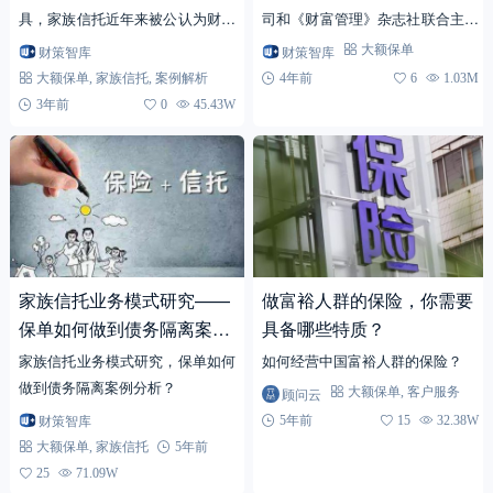
具，家族信托近年来被公认为财富
司和《财富管理》杂志社联合主办
管理领域皇冠上的明珠。家族信托
的“纳川成海，宏途起航”行业高端
财策智库
财策智库
大额保单
在国内起步较晚，依托于高净值客
公开课在上海文华东方酒店顺利举
大额保单
,
家族信托
,
案例解析
4年前
6
1.03M
户人群的大幅增多，大家的财...
办。
3年前
0
45.43W
家族信托业务模式研究——
做富裕人群的保险，你需要
保单如何做到债务隔离案例
具备哪些特质？
分析
家族信托业务模式研究，保单如何
如何经营中国富裕人群的保险？
做到债务隔离案例分析？
顾问云
大额保单
,
客户服务
财策智库
5年前
15
32.38W
大额保单
,
家族信托
5年前
25
71.09W