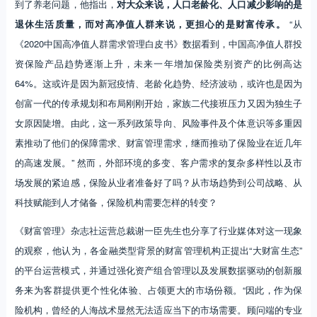
到了养老问题，他指出，
对大众来说，人口老龄化、人口减少影响的是
退休生活质量，而对高净值人群来说，更担心的是财富传承。
“从
《2020中国高净值人群需求管理白皮书》数据看到，中国高净值人群投
资保险产品趋势逐渐上升，未来一年增加保险类别资产的比例高达
64%。这或许是因为新冠疫情、老龄化趋势、经济波动，或许也是因为
创富一代的传承规划和布局刚刚开始，家族二代接班压力又因为独生子
女原因陡增。由此，这一系列政策导向、风险事件及个体意识等多重因
素推动了他们的保障需求、财富管理需求，继而推动了保险业在近几年
的高速发展。” 然而，外部环境的多变、客户需求的复杂多样性以及市
场发展的紧迫感，保险从业者准备好了吗？从市场趋势到公司战略、从
科技赋能到人才储备，保险机构需要怎样的转变？
《财富管理》杂志社运营总裁谢一臣先生也分享了行业媒体对这一现象
的观察，他认为，各金融类型背景的财富管理机构正提出“大财富生态”
的平台运营模式，并通过强化资产组合管理以及发展数据驱动的创新服
务来为客群提供更个性化体验、占领更大的市场份额。“因此，作为保
险机构，曾经的人海战术显然无法适应当下的市场需要。顾问端的专业