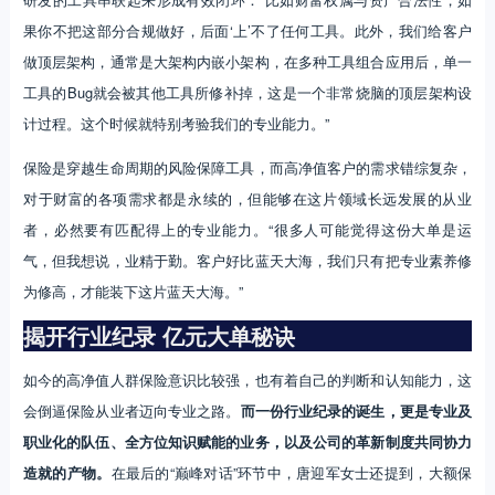
果你不把这部分合规做好，后面‘上’不了任何工具。此外，我们给客户
做顶层架构，通常是大架构内嵌小架构，在多种工具组合应用后，单一
工具的Bug就会被其他工具所修补掉，这是一个非常烧脑的顶层架构设
计过程。这个时候就特别考验我们的专业能力。”
保险是穿越生命周期的风险保障工具，而高净值客户的需求错综复杂，
对于财富的各项需求都是永续的，但能够在这片领域长远发展的从业
者，必然要有匹配得上的专业能力。“很多人可能觉得这份大单是运
气，但我想说，业精于勤。客户好比蓝天大海，我们只有把专业素养修
为修高，才能装下这片蓝天大海。”
揭开行业纪录
亿元大单秘诀
如今的高净值人群保险意识比较强，也有着自己的判断和认知能力，这
会倒逼保险从业者迈向专业之路。
而一份行业纪录的诞生，更是专业及
职业化的队伍、全方位知识赋能的业务，以及公司的革新制度共同协力
造就的产物。
在最后的“巅峰对话”环节中，唐迎军女士还提到，大额保