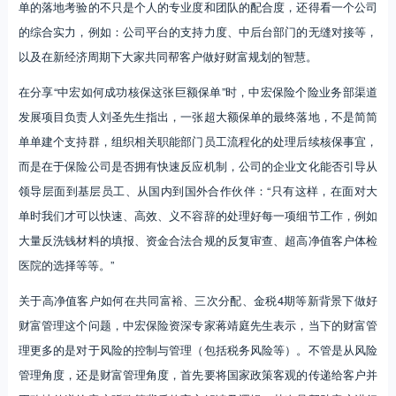
单的落地考验的不只是个人的专业度和团队的配合度，还得看一个公司
的综合实力，例如：公司平台的支持力度、中后台部门的无缝对接等，
以及在新经济周期下大家共同帮客户做好财富规划的智慧。
在分享“中宏如何成功核保这张巨额保单”时，中宏保险个险业务部渠道
发展项目负责人刘圣先生指出，一张超大额保单的最终落地，不是简简
单单建个支持群，组织相关职能部门员工流程化的处理后续核保事宜，
而是在于保险公司是否拥有快速反应机制，公司的企业文化能否引导从
领导层面到基层员工、从国内到国外合作伙伴：“只有这样，在面对大
单时我们才可以快速、高效、义不容辞的处理好每一项细节工作，例如
大量反洗钱材料的填报、资金合法合规的反复审查、超高净值客户体检
医院的选择等等。”
关于高净值客户如何在共同富裕、三次分配、金税4期等新背景下做好
财富管理这个问题，中宏保险资深专家蒋靖庭先生表示，当下的财富管
理更多的是对于风险的控制与管理（包括税务风险等）。不管是从风险
管理角度，还是财富管理角度，首先要将国家政策客观的传递给客户并