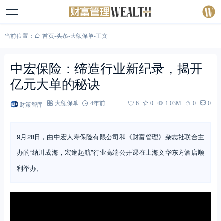
当前位置：
首页
-
头条
-
大额保单
-
正文
中宏保险：缔造行业新纪录，揭开
亿元大单的秘诀
财策智库
大额保单
4年前
6
0
1.03M
0
0
9月28日，由中宏人寿保险有限公司和《财富管理》杂志社联合主
办的“纳川成海，宏途起航”行业高端公开课在上海文华东方酒店顺
利举办。