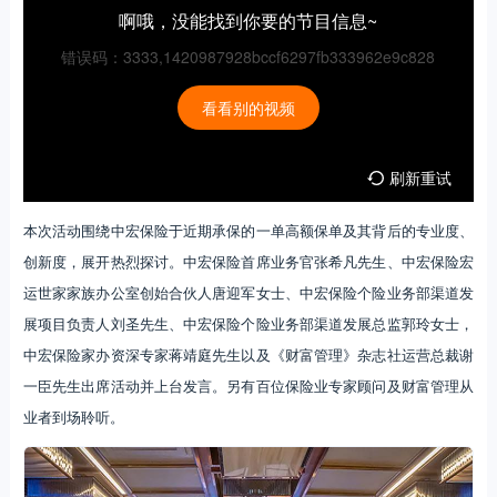
啊哦，没能找到你要的节目信息~
错误码：3333,1420987928bccf6297fb333962e9c828
看看别的视频
刷新重试
本次活动围绕中宏保险于近期承保的一单高额保单及其背后的专业度、
创新度，展开热烈探讨。中宏保险首席业务官张希凡先生、中宏保险宏
运世家家族办公室创始合伙人唐迎军女士、中宏保险个险业务部渠道发
展项目负责人刘圣先生、中宏保险个险业务部渠道发展总监郭玲女士，
中宏保险家办资深专家蒋靖庭先生以及《财富管理》杂志社运营总裁谢
一臣先生出席活动并上台发言。另有百位保险业专家顾问及财富管理从
业者到场聆听。