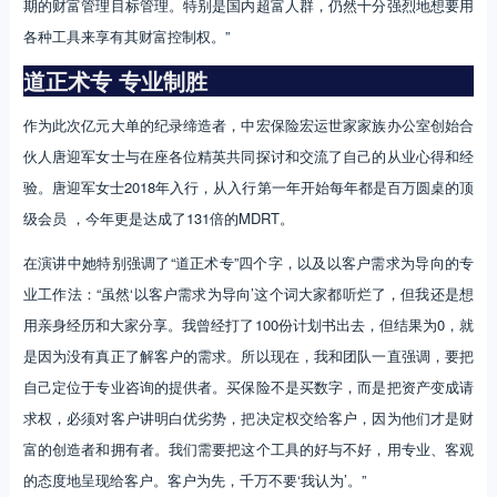
期的财富管理目标管理。特别是国内超富人群，仍然十分强烈地想要用
各种工具来享有其财富控制权。”
道正术专
专业制胜
作为此次亿元大单的纪录缔造者，中宏保险宏运世家家族办公室创始合
伙人唐迎军女士与在座各位精英共同探讨和交流了自己的从业心得和经
验。唐迎军女士2018年入行，从入行第一年开始每年都是百万圆桌的顶
级会员 ，今年更是达成了131倍的MDRT。
在演讲中她特别强调了“道正术专”四个字，以及以客户需求为导向的专
业工作法：“虽然‘以客户需求为导向’这个词大家都听烂了，但我还是想
用亲身经历和大家分享。我曾经打了100份计划书出去，但结果为0，就
是因为没有真正了解客户的需求。所以现在，我和团队一直强调，要把
自己定位于专业咨询的提供者。买保险不是买数字，而是把资产变成请
求权，必须对客户讲明白优劣势，把决定权交给客户，因为他们才是财
富的创造者和拥有者。我们需要把这个工具的好与不好，用专业、客观
的态度地呈现给客户。客户为先，千万不要‘我认为’。”