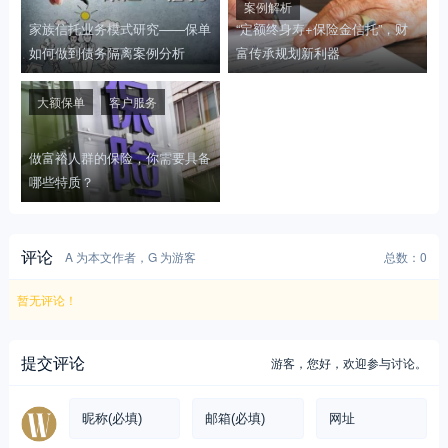
案例解析
家族信托业务模式研究——保单
“定额终身寿+保险金信托”，财
如何做到债务隔离案例分析
富传承规划新利器
大额保单
客户服务
做富裕人群的保险，你需要具备
哪些特质？
评论
A 为本文作者，G 为游客
总数：0
暂无评论！
提交评论
游客，
您好，欢迎参与讨论。