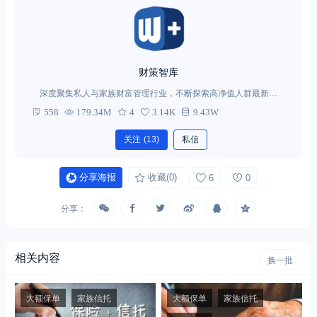
财策智库
深度聚集私人与家族财富管理行业，不断探索高净值人群最新需
求。
558
179.34M
4
3.14K
9.43W
关注
(13)
私信
分享海报
收藏
(0)
6
0
分享：
相关内容
换一批
大额保单
家族信托
大额保单
家族信托