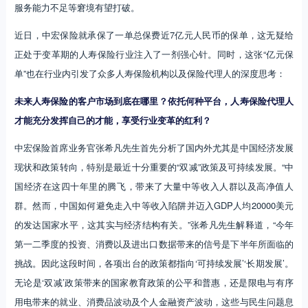
服务能力不足等窘境有望打破。
近日，中宏保险就承保了一单总保费近7亿元人民币的保单，这无疑给
正处于变革期的人寿保险行业注入了一剂强心针。同时，这张“亿元保
单”也在行业内引发了众多人寿保险机构以及保险代理人的深度思考：
未来人寿保险的客户市场到底在哪里？依托何种平台，人寿保险代理人
才能充分发挥自己的才能，享受行业变革的红利？
中宏保险首席业务官张希凡先生首先分析了国内外尤其是中国经济发展
现状和政策转向，特别是最近十分重要的“双减”政策及可持续发展。“中
国经济在这四十年里的腾飞，带来了大量中等收入人群以及高净值人
群。然而，中国如何避免走入中等收入陷阱并迈入GDP人均20000美元
的发达国家水平，这其实与经济结构有关。”张希凡先生解释道，“今年
第一二季度的投资、消费以及进出口数据带来的信号是下半年所面临的
挑战。因此这段时间，各项出台的政策都指向‘可持续发展’‘长期发展’。
无论是‘双减’政策带来的国家教育政策的公平和普惠，还是限电与有序
用电带来的就业、消费品波动及个人金融资产波动，这些与民生问题息