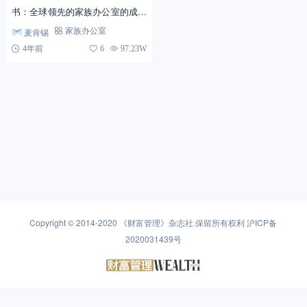
书：全球领先的家族办公室的成功
之道》发布时间：2021年11月 01
麦肯锡
家族办公室
以史为鉴：全球百年家族办公室发
4年前
6
97.23W
展历程及三大启示...
Copyright © 2014-2020
《财富管理》杂志社
.保留所有权利
沪ICP备
2020031439号