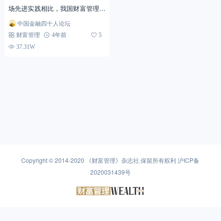
场先进实践相比，我国财富管理市
场形成较晚，发展的前景和潜力巨
中国金融四十人论坛
大。”9月12日，在中国金融四十人
财富管理
4年前
5
论坛（CF40）主办...
37.31W
Copyright © 2014-2020
《财富管理》杂志社
.保留所有权利
沪ICP备
2020031439号