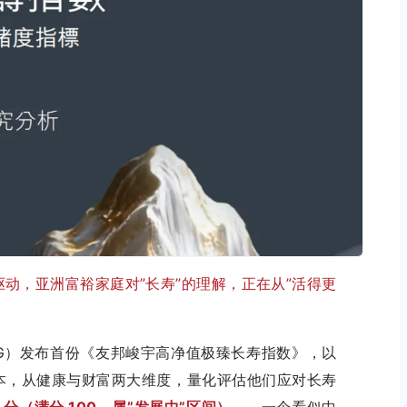
动，亚洲富裕家庭对”长寿”的理解，正在从”活得更
CG）发布首份《友邦峻宇高净值极臻长寿指数》，以
本，从健康与财富两大维度，量化评估他们应对长寿
2 分（满分 100，属”发展中”区间）
——一个看似中