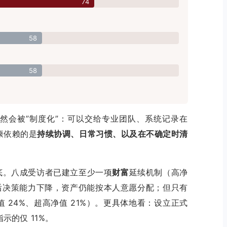
74
58
58
然会被”制度化”：可以交给专业团队、系统记录在
康依赖的是
持续协调、日常习惯、以及在不确定时清
。
底。八成受访者已建立至少一项
财富
延续机制（高净
便日后决策能力下降，资产仍能按本人意愿分配；但只有
 24%、超高净值 21%）。更具体地看：设立正式
示的仅 11%。