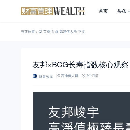
首页
头条
当前位置：
首页
-
头条
-
高净值人群
-
正文
友邦×BCG长寿指数核心观
财策智库
高净值人群
2个月前