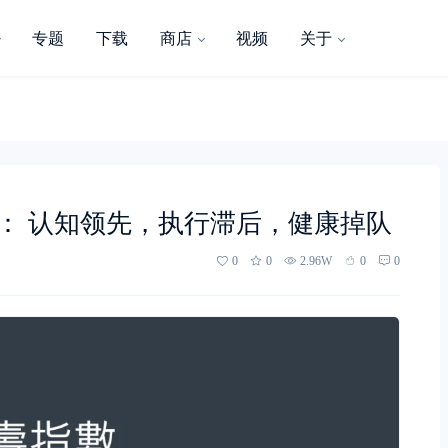
专题
下载
商店
视频
关于
察： 认知领先，执行滞后，健康掉队
0
0
2.96W
0
0