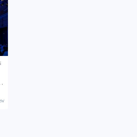
等
业，
42W