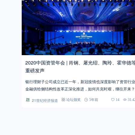
2020中国资管年会 | 肖钢、屠光绍、陶玲、霍华德
重磅发声
银行理财子公司成立已近一年，新冠疫情也深度影响了资管行
金融供给侧结构性改革正深化推进，如何共克时艰，继往开来？
21世纪经济报道
论坛颁奖
5年前
14
31.