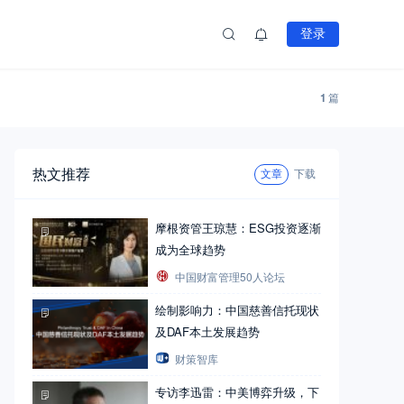
登录
1
篇
热文推荐
文章
下载
摩根资管王琼慧：ESG投资逐渐
成为全球趋势
中国财富管理50人论坛
绘制影响力：中国慈善信托现状
及DAF本土发展趋势
财策智库
专访李迅雷：中美博弈升级，下