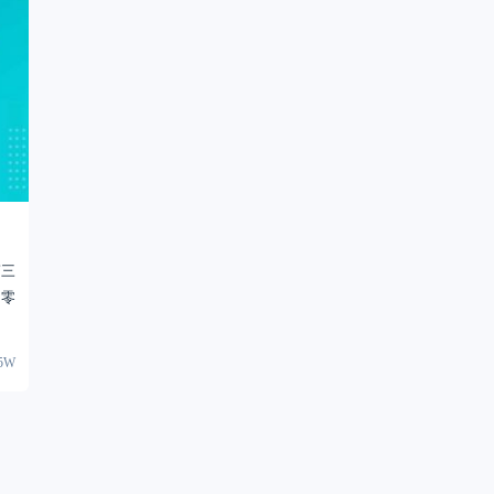
》
第三
：零
45W