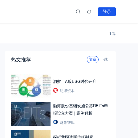
登录
1
篇
热文推荐
文章
下载
洞察｜A股ESG时代开启
明泽资本
渤海股份基础设施公募REITs申
报设立方案 | 案例解析
财策智库
探析我国遗嘱信托制度