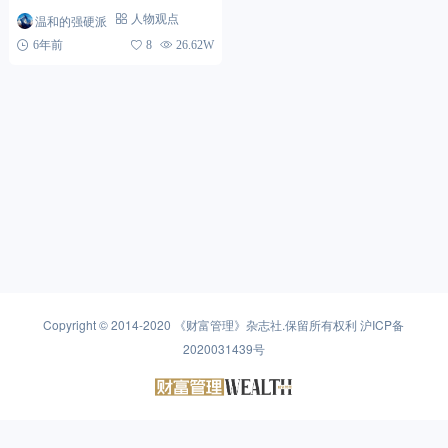
程，而非标之衰退亦如此。在未来
温和的强硬派
人物观点
2-3年的时间中，非标依然会存在
6年前
8
26.62W
于境内高净值客户的...
Copyright © 2014-2020
《财富管理》杂志社
.保留所有权利
沪ICP备
2020031439号