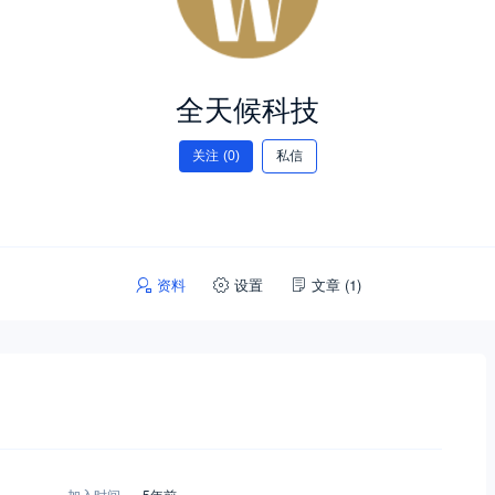
全天候科技
关注
(0)
私信
资料
设置
文章
(1)
加入时间
5年前