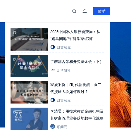
登录
热文推荐
2025中国私人银行新变局：从
“跑马圈地”到“科学家红利”
财策智库
了解塞舌尔和开曼基金会（下）
UI学研社
家族案例 | Z时代新挑战，食二
代接班大坎如何度过？
财策智库
李清昊：用技术帮助金融机构及
其财富管理业务落地数字化战略
顾问云