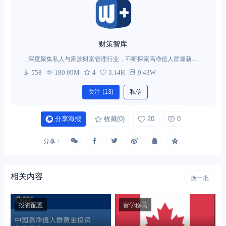
财策智库
深度聚集私人与家族财富管理行业，不断探索高净值人群最新需
求。
558
180.09M
4
3.14K
9.43W
关注
(13)
私信
分享海报
收藏
(0)
20
0
分享：
相关内容
换一批
投资配置
留学移民