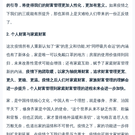
的引导，将使得我们的财富管理更加人性化，更加有意义。
如果疫情之
下我们的三观能有所提升，那也算得上是灾难给人们带来的一份正反馈
了。
2. 个人财富与家庭财富
这次疫情所有人重新认知了“家”的意义和功能,对“同呼吸共命运”的内涵
也有了新体会，家是唯一可以免戴口罩的地方；房屋的使用价值得到回
归，未来改善性需求可能会增强；还有家庭互助，赋予了家庭财富管理
新的内涵。
疫情下抱团取暖，以家为轴统筹财富，追求财富管理更宽、
更久、更稳、更温。疫情之后人们对家庭财富、家族财富管理的理解会
进一步提升，个人财富管理到家庭财富管理的进程未来会进一步加快。
家，是中国传统核心文化，中国人有一个理想，就是修身、齐家、治国
平天下，修身齐家是中国人的使命。“这个世界从来不缺乏伤害、欺骗
和背叛，但也正因此，家才显得格外温暖和亲切”，这句格言道尽人生
万般无奈，也道出家的温情和不可替代。疫情之下，家的功能进一步得
到扩充和延展。在疫情之下我们承受压力更大。疫情中可能大家对家的