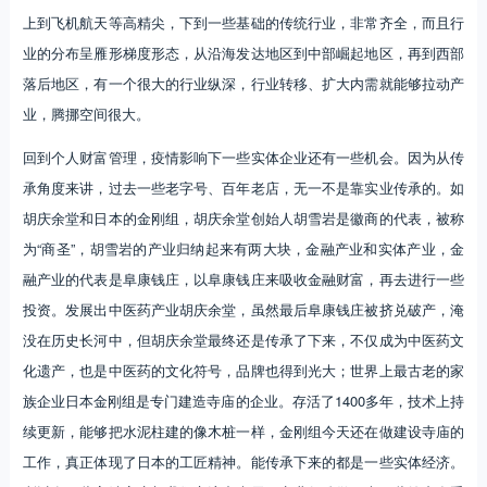
上到飞机航天等高精尖，下到一些基础的传统行业，非常齐全，而且行
业的分布呈雁形梯度形态，从沿海发达地区到中部崛起地区，再到西部
落后地区，有一个很大的行业纵深，行业转移、扩大内需就能够拉动产
业，腾挪空间很大。
回到个人财富管理，疫情影响下一些实体企业还有一些机会。因为从传
承角度来讲，过去一些老字号、百年老店，无一不是靠实业传承的。如
胡庆余堂和日本的金刚组，胡庆余堂创始人胡雪岩是徽商的代表，被称
为“商圣”，胡雪岩的产业归纳起来有两大块，金融产业和实体产业，金
融产业的代表是阜康钱庄，以阜康钱庄来吸收金融财富，再去进行一些
投资。发展出中医药产业胡庆余堂，虽然最后阜康钱庄被挤兑破产，淹
没在历史长河中，但胡庆余堂最终还是传承了下来，不仅成为中医药文
化遗产，也是中医药的文化符号，品牌也得到光大；世界上最古老的家
族企业日本金刚组是专门建造寺庙的企业。存活了1400多年，技术上持
续更新，能够把水泥柱建的像木桩一样，金刚组今天还在做建设寺庙的
工作，真正体现了日本的工匠精神。能传承下来的都是一些实体经济。