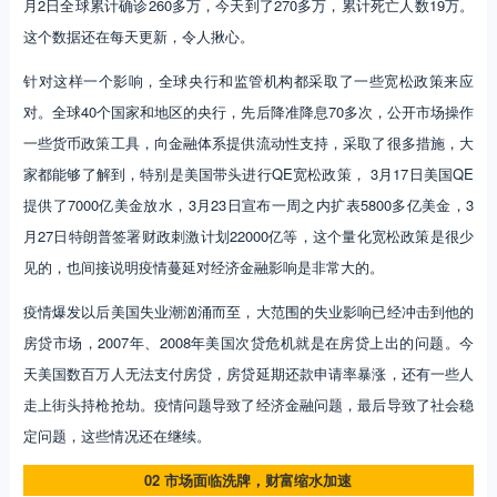
月2日全球累计确诊260多万，今天到了270多万，累计死亡人数19万。
这个数据还在每天更新，令人揪心。
针对这样一个影响，全球央行和监管机构都采取了一些宽松政策来应
对。全球40个国家和地区的央行，先后降准降息70多次，公开市场操作
一些货币政策工具，向金融体系提供流动性支持，采取了很多措施，大
家都能够了解到，特别是美国带头进行QE宽松政策， 3月17日美国QE
提供了7000亿美金放水，3月23日宣布一周之内扩表5800多亿美金，3
月27日特朗普签署财政刺激计划22000亿等，这个量化宽松政策是很少
见的，也间接说明疫情蔓延对经济金融影响是非常大的。
疫情爆发以后美国失业潮汹涌而至，大范围的失业影响已经冲击到他的
房贷市场，2007年、2008年美国次贷危机就是在房贷上出的问题。今
天美国数百万人无法支付房贷，房贷延期还款申请率暴涨，还有一些人
走上街头持枪抢劫。疫情问题导致了经济金融问题，最后导致了社会稳
定问题，这些情况还在继续。
02 市场面临洗牌，财富缩水加速