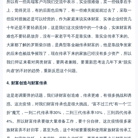
所以有一些高端客户与我们交流中表示，实业很难做，卖一些钱拿在手
上，觉得灵活，有的后面也后悔了，有一些难关挺挺就过去了，采取一
些应对措施还是可以经营的，作为家庭来说实体财富、实体企业经营几
十年还是不要轻易丢掉，这是我们这次疫情中的一个体会，实体财富再
难也不要轻易放弃，没有一家老字号不是靠实体、靠实业传承下来的。
大家都了解的罗斯柴尔德，是典型靠金融传承财富的，他是靠战争发家
的后来也被战争摧毁了，现在传承下来的家族已经没有多少资产，所以
我们辩证来看对两类财富，要两者兼顾。要重新思考这几年下来“脱实
向虚”的不好的趋势，重新反思这个问题。
4. 财富创造与财富传承
这是老调重弹的话题，我们讲财富创造难，传承更难，有很多挑战和诱
惑。这次疫情，对我们财富传承也是很大挑战。“富不过三代”有一个“三
折”魔咒，一到二代传承率30%，二到三代传承率10%，三到四代传承
4%。所以财富传承要做大量准备工作，要十分自律。这次疫情很多家
族财富弄不好归零，甚至为负，这个时候要重视和使用家族财富传承工