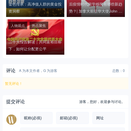
金色传承：高净值人群的黄金投
后疫情时代留学移民有哪些新趋
资洞察
势？| 加拿大前驻华大使John M
cCallum做客直播间
人物观点
热点聚焦
二十大报告解读｜共同富裕目标
下，如何让分配更公平
评论
A 为本文作者，G 为游客
总数：0
暂无评论！
提交评论
游客，
您好，欢迎参与讨论。