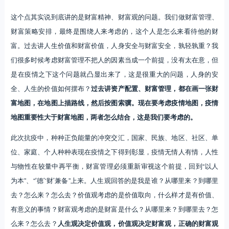
这个点其实说到底讲的是财富精神、财富观的问题。我们做财富管理、
财富策略安排，最终是围绕人来考虑的，这个人是怎么来看待他的财
富。过去讲人生价值和财富价值，人身安全与财富安全，孰轻孰重？我
们很多时候考虑财富管理不把人的因素当成一个前提，没有太在意，但
是在疫情之下这个问题就凸显出来了，这是很重大的问题，人身的安
全、人生的价值如何摆布？
过去讲资产配置、财富管理，都在画一张财
富地图，在地图上描路线，然后按图索骥。现在要考虑疫情地图，疫情
地图重要性大于财富地图，两者怎么结合，这是我们要考虑的。
此次抗疫中，种种正负能量的冲突交汇，国家、民族、地区、社区、单
位、家庭、个人种种表现在疫情之下得到彰显，疫情无情人有情，人性
与物性在较量中再平衡，财富管理必须重新审视这个前提，回到“以人
为本”、“’德’‘财’兼备”上来。人生观回答的是我是谁？从哪里来？到哪里
去？怎么来？怎么去？价值观考虑的是价值取向，什么样才是有价值、
有意义的事情？财富观考虑的是财富是什么？从哪里来？到哪里去？怎
么来？怎么去？
人生观决定价值观，价值观决定财富观，正确的财富观