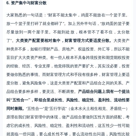
6. 资产集中与财富分散
大家熟悉的一句话是：“财富不能太集中，鸡蛋不能放在一个篮子里。
放一个篮子里打碎了就全都碎了”。加上另外半句话，“放鸡蛋的篮子要
尽量放到一两个屋子里。不能到处放，根本管不了看不住，太分散
了”。
大类资产配置要相对集中，财富管理方式要适度分散。
大类资产
种类并不多，如银行理财产品、房地产、权益投资、外汇等，所以不能
盲目扩大大类资产种类。有一些人根本不具备跨境投资和期货期权投资
的经验、经历、专业支撑，他觉得我的资产要扩大，其实没必要，投资
要做你熟悉的事情。而财富管理方式和手段有很多种，财富管理上要适
度分散，避免风险集中，这是大类资产配置和产品组合之间的关系。产
品组合要多种多样，要灵活、不断调整。
产品组合问题上我有一个提法
叫“五性合一”，即组合里成长性、风险性、稳定性、盈利性、流动性要
同时兼顾。
“五性合一”是“五行学说”（金木水火土相生相克、矛盾统一）
原理在我们财富管理中的体现，做产品组合要做到五性方面的搭配，考
虑它的成长性、风险性、稳定性、盈利性和流动性，这五性少一性可能
就面临一些问题，要么成长性不够，要么流动性出问题，风险性比较