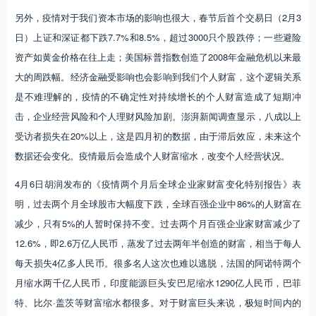
另外，疫情对于我们资本市场的影响也很大，春节后首个交易日（2月3
日）上证和深证都下跌7.7%和8.5%，超过3000只个股跌停；一些避险
资产如黄金价格在往上走；美国标普指数创造了2008年金融危机以来最
大的周跌幅。经济金融受影响也会影响到我们个人财富，这个逻辑关系
是不难理解的，疫情的不确定性对持续增长的个人财富造成了短期冲
击，企业经营风险和个人理财风险加剧。澎湃新闻调查显示，八成以上
受访者损失在20%以上，这是四月初的数据，由于滞后效应，未来这个
数据还会变化。疫情最后会造成个人财富缩水，改变个人经营状况。
4月6日胡润发布的《疫情两个月后全球企业家财富变化特别报告》表
明，过去两个月全球股市大幅度下跌，全球百强企业中86%的人财富在
减少，只有5%的人暂时保持不变。过去两个月百强企业家财富减少了
12.6%，即2.6万亿人民币，蒸发了过去两年半创造的财富，相当于每人
每天损失4亿多人民币。很多名人这次也难以逃脱，法国的阿诺特两个
月缩水两千亿人民币，印度能源巨头安巴尼缩水1290亿人民币，巴菲
特、比尔·盖茨等财富缩水都很多。对于财富巨头来说，极短时间内的