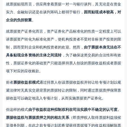
就票据贴现而言，供应商拿着票据一对一与银行谈判，其无论是在资金
实力、金融知识还是在谈判筹码上都弱于银行，
因而贴现成本较高，对
企业的负担较重
。
就票据资产证券化而言，资产证券化产品标准化的性质一定程度上可以
讲票据资产转化为标准化资产，使机构投资者不受对非标资产投资的限
制，因而受到企业和机构投资者的欢迎。然而，
由于票据本身无法在不
具备贴现业务资格的主体之间流转
，为了确保这类交易的合法性和有效
性，票据证券化的基础资产只能选择持票人创设的票据收益权或者票据
项下对应的应收账款。
前者
票据收益权模式
通过持票人创设票据收益权并转让给专项计划以规
避法律对无真实交易背景的票据转让的限制，同时通过票据质押保障票
据收益可以确定地流入专项计划，从而实施票据资产证券化。
但这样的模式
由于收益权这种拟制权利在司法实践中不确定的认可度、
票据收益权与票据质押之间的相左关系
（即质押权人取得票据利益须候
至债务到期，在此之前专项计划若希望获得票据项下的收益权须解除票