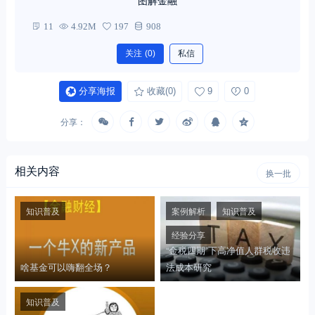
11
4.92M
197
908
关注
(0)
私信
分享海报
收藏
(0)
9
0
分享：
相关内容
换一批
知识普及
案例解析
知识普及
经验分享
“金税四期”下高净值人群税收违
啥基金可以嗨翻全场？
法成本研究
知识普及