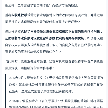
据质押，二者形成了窗口期悖论）而受到市场的质疑。
后者
应收账款模式
通过转让票据对应的应收账款给专项计划，并通过票
据质押的方式保障应收账款的偿付实施票据资产证券化。
但这样的模式
除了同样要受到票据收益权模式下面临的质押悖论问题，
还面临着司法实践对应收账款和票据权利能否并存的质疑，
即债务人在
向债权人以票据方式结算债务后，双方的合同义务是否已经履行完毕？
票据对应的应收账款债权是否仍然存在？
与此同时，票据业务逐年受限、监管对机构投资者投资非标资产的紧箍
层层深锁，票据融资市场举步维艰：
2012年2月，银监会印发《关于信托公司票据信托业务等有关事项的
通知》禁止信托公司与商业银行合作开展任何形式的票据资产转受
让业务，至此正式宣告了票据信托业务的终结。
2015年，银监会发布《在关于票据业务风险提示的通知》对将票据
资产转为资管计划以投资替代贴现随意调节会计报表并减少资本计