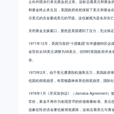
止向外国央行承兑黄金的义务。这标志着美元和黄金
和黄金终止承兑后，美国政府依然保留了美元和黄金在
示美元的含金量或美元的币值。这也被视为是名存实亡的
关闭黄金兑换窗口，显然是美国遇到了压力，无法保证黄
1971年12月，美国为首的“十国集团”在华盛顿特区达成《史
金官价从35美元调整为38美元，但同时美国政府并
金。
1973年2月，由于美元遭遇投机抛售压力，美国政府单
也因此彻底崩溃，布雷顿森林体系也彻底崩溃，国际社
1976年1月《牙买加协议》（Jamaica Agree
官价，黄金不再作为各国货币的价值衡量标准。美元也
连象征性的含金量也被彻底废除，这标志着美元与黄