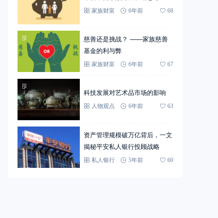
家族财富
6年前
68
慈善还是挑战？ ——家族慈善
基金的利与弊
家族财富
6年前
67
科技发展对艺术品市场的影响
人物观点
6年前
63
资产管理规模破万亿背后，一文
揭秘平安私人银行投顾战略
私人银行
5年前
60