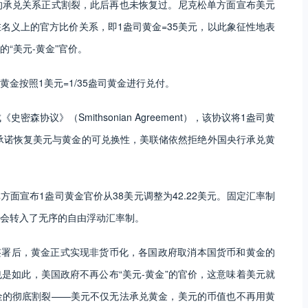
的承兑关系正式割裂，此后再也未恢复过。尼克松单方面宣布美元
名义上的官方比价关系，即1盎司黄金=35美元，以此象征性地表
“美元-黄金”官价。
金按照1美元=1/35盎司黄金进行兑付。
密森协议》（Smithsonian Agreement），该协议将1盎司黄
未承诺恢复美元与黄金的可兑换性，美联储依然拒绝外国央行承兑黄
方面宣布1盎司黄金官价从38美元调整为42.22美元。固定汇率制
会转入了无序的自由浮动汇率制。
ment）签署后，黄金正式实现非货币化，各国政府取消本国货币和黄金的
是如此，美国政府不再公布“美元-黄金”的官价，这意味着美元就
金的彻底割裂——美元不仅无法承兑黄金，美元的币值也不再用黄