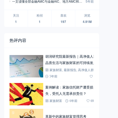
一文读懂全部金融AMC与金融AIC、地方AMC和外
5年前
资AMC
关注
粉丝
喜欢
浏览
1
1
197
4.91M
热评内容
胡润研究院最新报告｜高净值人群
品质生活与家族财富的可持续发展
家族财富
,
最新报告
,
高净值人群
5年前
72
案例解读：家族信托财产遭受损
失，受托人无需承担责任？
家族财富
6年前
69
革新中的家族财富管理思考