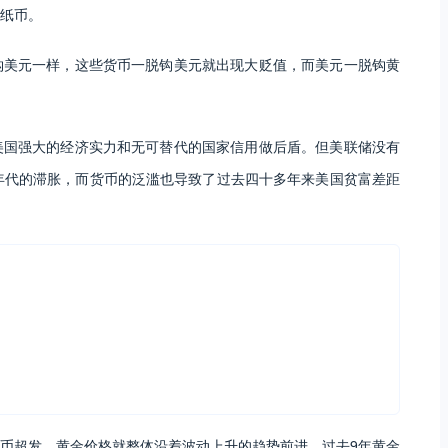
纸币。
钩美元一样，这些货币一脱钩美元就出现大贬值，而美元一脱钩黄
美国强大的经济实力和无可替代的国家信用做后盾。但美联储没有
年代的滞胀，而货币的泛滥也导致了过去四十多年来美国贫富差距
币超发，黄金价格就整体沿着波动上升的趋势前进。过去9年黄金