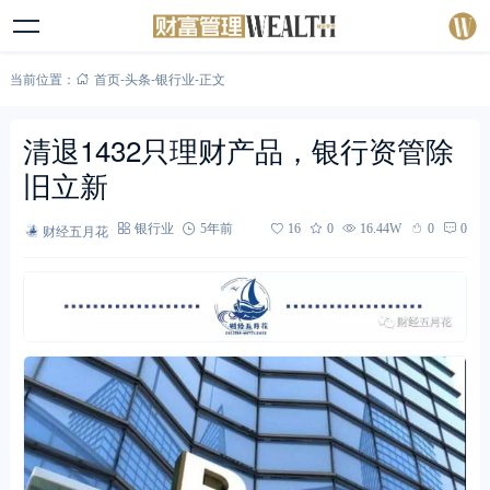
当前位置：
首页
-
头条
-
银行业
-
正文
清退1432只理财产品，银行资管除
旧立新
财经五月花
银行业
5年前
16
0
16.44W
0
0