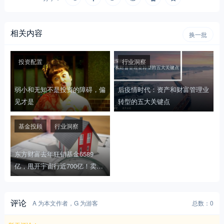
相关内容
换一批
投资配置
行业洞察
弱小和无知不是投资的障碍，偏
后疫情时代：资产和财富管理业
见才是
转型的五大关键点
基金投顾
行业洞察
东方财富去年狂销基金6589
亿，甩开宇宙行近700亿！卖基
金竟然这么赚
评论
A 为本文作者，G 为游客
总数：0