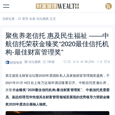
当前位置：
首页
-
头条
-
论坛颁奖
-
正文
聚焦养老信托 惠及民生福祉 ——中
航信托荣获金臻奖“2020最佳信托机
构-最佳财富管理奖”
财策智库
论坛颁奖
5年前
25
0
39.25W
0
0
第五届亚太财富论坛暨2020年度国际私人及家族财富管理颁奖盛典，于
2021年01月16日在上海万达瑞华酒店隆重召开。中航信托受邀出席，
并荣膺
金臻奖“2020最佳信托机构-最佳财富管理奖”
。
中航信托党委委
员、副总经理范华凭借其在财富管理领域里展现的优秀领导力荣获金臻
奖2020年度杰出领袖人物奖。