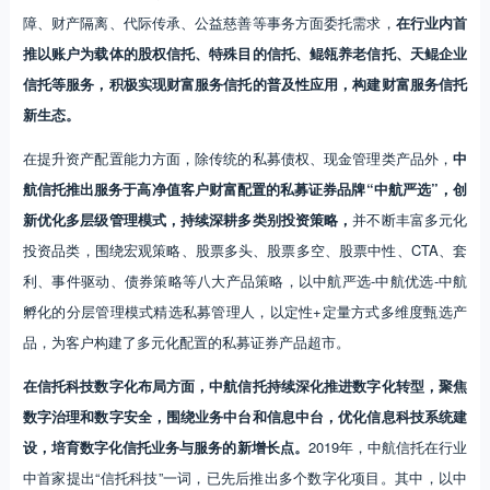
障、财产隔离、代际传承、公益慈善等事务方面委托需求，
在行业内首
推以账户为载体的股权信托、特殊目的信托、鲲瓴养老信托、天鲲企业
信托等服务，积极实现财富服务信托的普及性应用，构建财富服务信托
新生态。
在提升资产配置能力方面，除传统的私募债权、现金管理类产品外，
中
航信托推出服务于高净值客户财富配置的私募证券品牌“中航严选”，创
新优化多层级管理模式，持续深耕多类别投资策略，
并不断丰富多元化
投资品类，围绕宏观策略、股票多头、股票多空、股票中性、CTA、套
利、事件驱动、债券策略等八大产品策略，以中航严选-中航优选-中航
孵化的分层管理模式精选私募管理人，以定性+定量方式多维度甄选产
品，为客户构建了多元化配置的私募证券产品超市。
在信托科技数字化布局方面，中航信托持续深化推进数字化转型，聚焦
数字治理和数字安全，围绕业务中台和信息中台，优化信息科技系统建
设，培育数字化信托业务与服务的新增长点。
2019年，中航信托在行业
中首家提出“信托科技”一词，已先后推出多个数字化项目。其中，以中