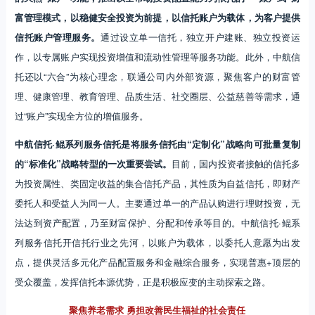
富管理模式，以稳健安全投资为前提，以信托账户为载体，为客户提供
信托账户管理服务。
通过设立单一信托，独立开户建账、独立投资运
作，以专属账户实现投资增值和流动性管理等服务功能。此外，中航信
托还以“六合”为核心理念，联通公司内外部资源，聚焦客户的财富管
理、健康管理、教育管理、品质生活、社交圈层、公益慈善等需求，通
过“账户”实现全方位的增值服务。
中航信托·鲲系列服务信托是将服务信托由“定制化”战略向可批量复制
的“标准化”战略转型的一次重要尝试。
目前，国内投资者接触的信托多
为投资属性、类固定收益的集合信托产品，其性质为自益信托，即财产
委托人和受益人为同一人。主要通过单一的产品认购进行理财投资，无
法达到资产配置，乃至财富保护、分配和传承等目的。中航信托·鲲系
列服务信托开信托行业之先河，以账户为载体，以委托人意愿为出发
点，提供灵活多元化产品配置服务和金融综合服务，实现普惠+顶层的
受众覆盖，发挥信托本源优势，正是积极应变的主动探索之路。
聚焦养老需求 勇担改善民生福祉的社会责任