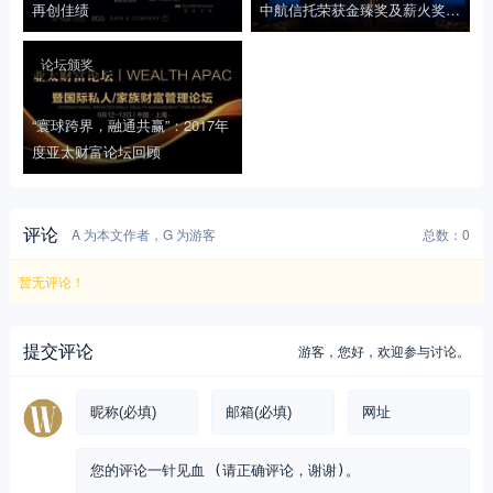
再创佳绩
中航信托荣获金臻奖及薪火奖两
项大奖
论坛颁奖
“寰球跨界，融通共赢”：2017年
度亚太财富论坛回顾
评论
A 为本文作者，G 为游客
总数：0
暂无评论！
提交评论
游客，
您好，欢迎参与讨论。