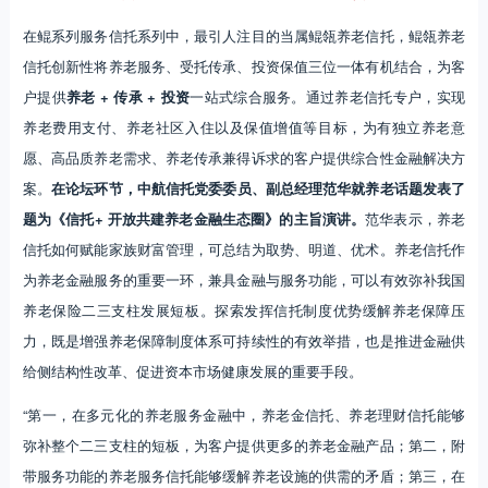
在鲲系列服务信托系列中，最引人注目的当属鲲瓴养老信托，鲲瓴养老
信托创新性将养老服务、受托传承、投资保值三位一体有机结合，为客
户提供
养老 + 传承 + 投资
一站式综合服务。通过养老信托专户，实现
养老费用支付、养老社区入住以及保值增值等目标，为有独立养老意
愿、高品质养老需求、养老传承兼得诉求的客户提供综合性金融解决方
案。
在论坛环节，中航信托党委委员、副总经理范华就养老话题发表了
题为《信托+ 开放共建养老金融生态圈》的主旨演讲。
范华表示，养老
信托如何赋能家族财富管理，可总结为取势、明道、优术。养老信托作
为养老金融服务的重要一环，兼具金融与服务功能，可以有效弥补我国
养老保险二三支柱发展短板。探索发挥信托制度优势缓解养老保障压
力，既是增强养老保障制度体系可持续性的有效举措，也是推进金融供
给侧结构性改革、促进资本市场健康发展的重要手段。
“第一，在多元化的养老服务金融中，养老金信托、养老理财信托能够
弥补整个二三支柱的短板，为客户提供更多的养老金融产品；第二，附
带服务功能的养老服务信托能够缓解养老设施的供需的矛盾；第三，在