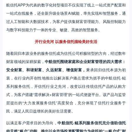
航信托APP为代表的数字化转型项目不仅实现了线上一站式资产配置和
一站式在线服务，还全新升级全场景AI赋能，率先实现AI智慧服务，通
过人工智能和大数据技术，为客户提供集财富管理能力、风险控制能力
与数字科技能力于一体的专业、敏捷、高效的智慧服务。
开行业先河 以服务信托描绘美好生活
随着回归本源业务的服务信托成为信托公司积极转型的方向，经过数年
财富领域的深耕探索，
中航信托围绕家庭和企业财富管理的四大需求：
安全财富、和谐财富、久远财富、增值财富，
秉承回归信托本源为初
衷，在行业内开创性地推出以解决客户痛点需求为抓手的中航信托·鲲
系列服务信托，开信托行业之先河，改变以往传统信托产品的认购方
式，为客户搭建“需求解决+财富管理”的一站式便捷平台。该产品与监管
层提出的“大力发展服务信托”高度契合，充分体现了信托行业服务于
民，满足人民日益增长的美好生活需要。
以满足客户需求目的为导向，
中航信托·鲲系列服务信托充分借助信托
的天然“账户”功能，推出以全市场投资配置能力为依托的“一账户式”财