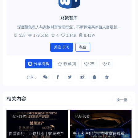
财策智库
深度聚集私人与家族财富管理行业，不断探索高净值人群最新需
求。
558
179.51M
4
3.14K
9.43W
关注
(13)
私信
分享海报
收藏
(0)
25
0
分享：
相关内容
换一批
论坛颁奖
论坛颁奖
向善而行 · 回馈社会 | 磐晟资产
先于客户用心，专业赢得尊重：