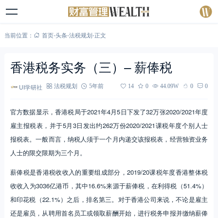
当前位置：
首页
-
头条
-
法税规划
-
正文
香港税务实务（三）– 薪俸税
UI学研社
法税规划
5年前
14
0
44.09W
0
0
官方数据显示，香港税局于2021年4月5日下发了32万张2020/2021年度
雇主报税表，并于5月3日发出约262万份2020/2021课税年度个别人士
报税表。一般而言，纳税人须于一个月内递交该报税表，经营独资业务
人士的限交限期为三个月。
薪俸税是香港税收收入的重要组成部分，2019/20课税年度香港整体税
收收入为3036亿港币，其中16.6%来源于薪俸税，在利得税（51.4%）
和印花税（22.1%）之后，排名第三。对于香港公司来说，不论是雇主
还是雇员，从聘用首名员工或领取薪酬开始，进行税务申报并缴纳薪俸