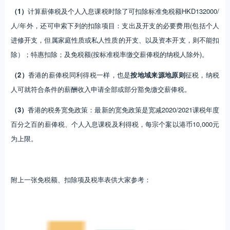
（1）
计算薪俸税及个人入息课税时除了可扣除标准免税额HKD132000/
人/年外，还可申索下列的扣除项目：支出及开支的必要费用(包括个人
进修开支，但属家庭性质或私人性质的开支、以及资本开支，则不能扣
除）；特惠扣除；及免税额(按标准税率缴交薪俸税的纳税人除外)。
（2）
香港的薪俸税同利得税一样，也是
按地域来源地原则
征税，纳税
人可就符合条件的薪酬收入申请全部或部分豁免缴交薪俸税。
（3）
香港的税务宽免政策：最新的宽免政策是宽减2020/2021课税年度
百分之百的薪俸税、个人入息课税及利得税，每宗个案以港币10,000元
为上限。
附上一张免税额、扣除项及税率表供大家参考：