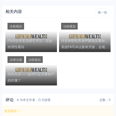
相关内容
换一批
法税规划
法税规划
FSIE征求意见稿引关注，应如
拜登和耶伦齐发声聚焦反避税，
何理性看待
美国FATCA法案将升级，合规性
风险是跨境的第一要素
法律法规
法税规划
同舟共济——如何约定夫妻财产
的归属？
评论
A 为本文作者，G 为游客
总数：0
暂无评论！