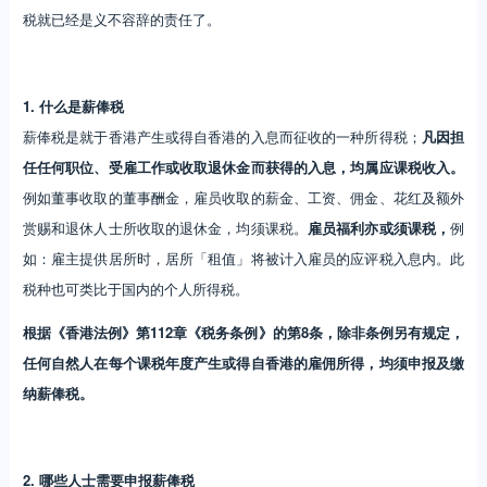
税就已经是义不容辞的责任了。
1. 什么是薪俸税
薪俸税是就于香港产生或得自香港的入息而征收的一种所得税；
凡因担
任任何职位、受雇工作或收取退休金而获得的入息，均属应课税收入。
例如董事收取的董事酬金，雇员收取的薪金、工资、佣金、花红及额外
赏赐和退休人士所收取的退休金，均须课税。
雇员福利亦或须课税，
例
如：雇主提供居所时，居所「租值」将被计入雇员的应评税入息内。此
税种也可类比于国内的个人所得税。
根据《香港法例》第112章《税务条例》的第8条，除非条例另有规定，
任何自然人在每个课税年度产生或得自香港的雇佣所得，均须申报及缴
纳薪俸税。
2. 哪些人士需要申报薪俸税