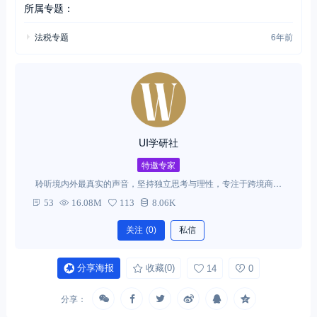
所属专题：
法税专题
6年前
UI学研社
特邀专家
聆听境内外最真实的声音，坚持独立思考与理性，专注于跨境商法
税领域的研究，为读者提供真正有价值的业内观点。 联系微信：ui-
53
16.08M
113
8.06K
group
关注
(0)
私信
分享海报
收藏
(0)
14
0
分享：