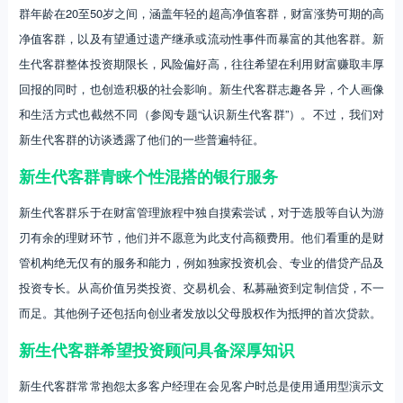
群年龄在20至50岁之间，涵盖年轻的超高净值客群，财富涨势可期的高
净值客群，以及有望通过遗产继承或流动性事件而暴富的其他客群。新
生代客群整体投资期限长，风险偏好高，往往希望在利用财富赚取丰厚
回报的同时，也创造积极的社会影响。新生代客群志趣各异，个人画像
和生活方式也截然不同（参阅专题“认识新生代客群”）。不过，我们对
新生代客群的访谈透露了他们的一些普遍特征。
新生代客群青睐个性混搭的银行服务
新生代客群乐于在财富管理旅程中独自摸索尝试，对于选股等自认为游
刃有余的理财环节，他们并不愿意为此支付高额费用。他们看重的是财
管机构绝无仅有的服务和能力，例如独家投资机会、专业的借贷产品及
投资专长。从高价值另类投资、交易机会、私募融资到定制信贷，不一
而足。其他例子还包括向创业者发放以父母股权作为抵押的首次贷款。
新生代客群希望投资顾问具备深厚知识
新生代客群常常抱怨太多客户经理在会见客户时总是使用通用型演示文