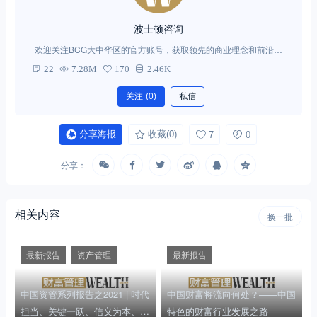
波士顿咨询
欢迎关注BCG大中华区的官方账号，获取领先的商业理念和前沿的
管理思想。
22
7.28M
170
2.46K
关注
(0)
私信
分享海报
收藏
(0)
7
0
分享：
相关内容
换一批
最新报告
资产管理
最新报告
中国资管系列报告之2021 | 时代
中国财富将流向何处？——中国
担当、关键一跃、信义为本、践
特色的财富行业发展之路