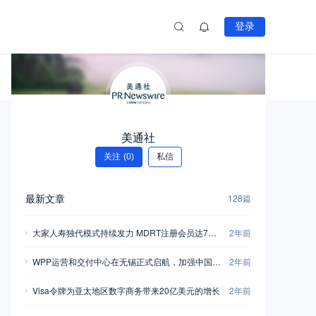
登录
杂志粉丝
美通社
关注
(0)
私信
最新文章
128篇
大家人寿独代模式持续发力 MDRT注册会员达733
2年前
人
WPP运营和交付中心在无锡正式启航，加强中国市
2年前
场业务布局
Visa令牌为亚太地区数字商务带来20亿美元的增长
2年前