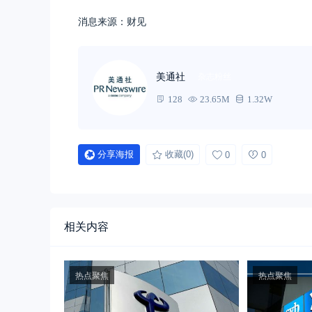
消息来源：财见
美通社
杂志粉丝
128
23.65M
1.32W
分享海报
收藏
(0)
0
0
相关内容
热点聚焦
热点聚焦