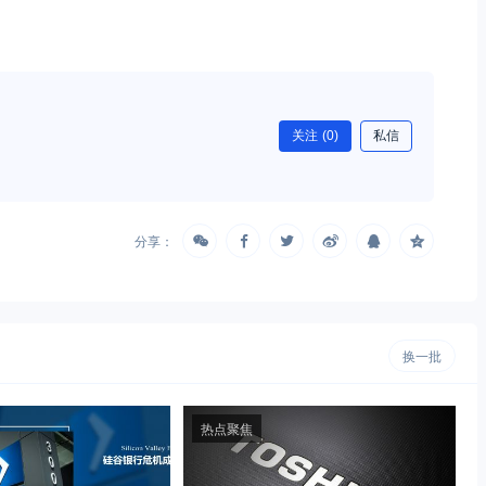
关注
(0)
私信
分享：
换一批
热点聚焦