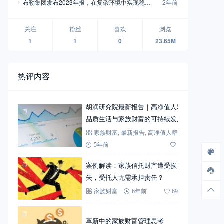
布勒集团发布2023年报，在复杂环境中实现稳定
2年前
增长
关注
粉丝
喜欢
浏览
1
1
0
23.65M
热评内容
胡润研究院最新报告｜高净值人群
品质生活与家族财富的可持续发展
家族财富
,
最新报告
,
高净值人群
5年前
72
案例解读：家族信托财产遭受损
失，受托人无需承担责任？
家族财富
6年前
69
革新中的家族财富管理思考