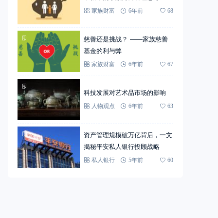
家族财富
6年前
68
慈善还是挑战？ ——家族慈善
基金的利与弊
家族财富
6年前
67
科技发展对艺术品市场的影响
人物观点
6年前
63
资产管理规模破万亿背后，一文
揭秘平安私人银行投顾战略
私人银行
5年前
60