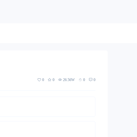
0
0
26.56W
0
0