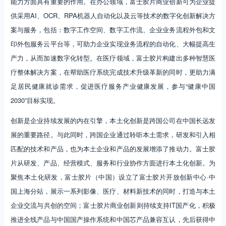
能力方面具有重要的作用。在办公领域，富士胶片商业创新可为企业提
供采用AI、OCR、RPA机器人自动化以及云等技术的数字化创新解决方
案与服务，包括：数字工作空间、数字工作流、企业业务流程外包和文
印外包服务云平台等，可助力企业实现业务流程的自动化、大幅提高生
产力，从而加速数字化转型。在医疗领域，富士胶片构建出多种智慧医
疗整体解决方案，在帮助医疗系统完成技术升级革新的同时，更助力满
足居民健康就诊需求，促进医疗服务产业健康发展，参与“健康中国
2030”目标实现。
创新是企业持续发展的内在引擎，本土化创新是跨国公司在中国长远发
展的重要路径。与此同时，跨国企业通过聆听本土需求，研发和引入相
匹配的技术和产品，也为本土企业和产品的发展增添了推动力。富士胶
片从研发、产品、经营模式、服务和行业协作方面进行本土化创新。为
聚焦本土化研发，富士胶片（中国）设立了富士胶片开放创新中心·中
国上海分站，展示一系列影像、医疗、材料新技术的同时，打造与本土
企业交流与共创的空间；富士胶片商业创新则持续支持IT国产化，积极
推进全线产品与中国国产操作系统和中国芯产品兼容互认，先后获得中