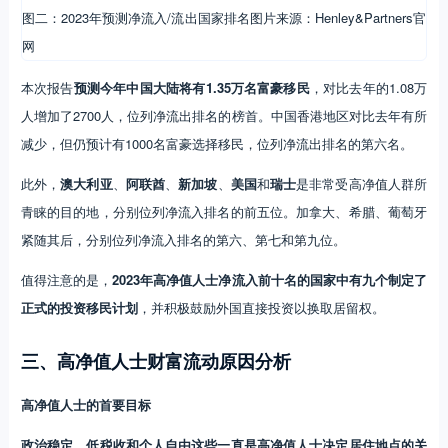
图二：2023年预测净流入/流出国家排名图片来源：Henley&Partners官
网
本次报告
预测今年中国大陆将有1.35万名富豪移民
，对比去年的1.08万
人增加了2700人，位列净流出排名的榜首。中国香港地区对比去年有所
减少，但仍预计有1000名富豪选择移民，位列净流出排名的第六名。
此外，
澳大利亚
、
阿联酋
、
新加坡
、
美国
和
瑞士
是非常受高净值人群所
青睐的目的地，分别位列净流入排名的前五位。加拿大、希腊、葡萄牙
紧随其后，分别位列净流入排名的第六、第七和第九位。
值得注意的是，
2023年高净值人士净流入前十名的国家中有九个制定了
正式的投资移民计划
，并积极鼓励外国直接投资以换取居留权。
三、高净值人士财富流动原因分析
高净值人士的首要目标
政治稳定、低税收和个人自由这些一直是高净值人士决定居住地点的关