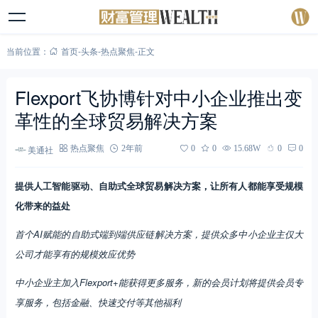
当前位置：
首页
-
头条
-
热点聚焦
-
正文
Flexport飞协博针对中小企业推出变
革性的全球贸易解决方案
美通社
热点聚焦
2年前
0
0
15.68W
0
0
提供人工智能驱动、自助式全球贸易解决方案，让所有人都能享受规模
化带来的益处
首个
AI
赋能的自助式端到端供应链解决方案，提供众多中小企业主仅大
公司才能享有的规模效应优势
中小企业主加入
Flexport+
能获得更多服务，新的会员计划将提供会员专
享服务，
包括金融、快速交付等其他福利