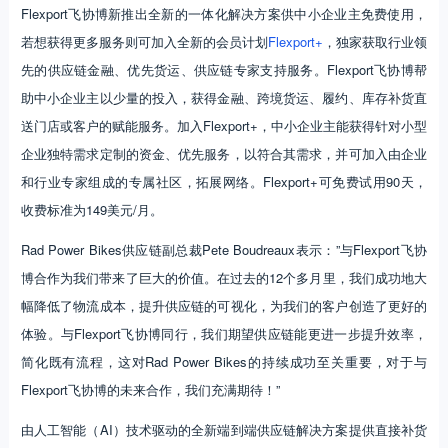
Flexport飞协博新推出全新的一体化解决方案供中小企业主免费使用，
若想获得更多服务则可加入全新的会员计划
Flexport+
，独家获取行业领
先的供应链金融、优先货运、供应链专家支持服务。Flexport飞协博帮
助中小企业主以少量的投入，获得金融、跨境货运、履约、库存补货直
送门店或客户的赋能服务。加入Flexport+，中小企业主能获得针对小型
企业独特需求定制的资金、优先服务，以符合其需求，并可加入由企业
和行业专家组成的专属社区，拓展网络。Flexport+可免费试用90天，
收费标准为149美元/月。
Rad Power Bikes供应链副总裁Pete Boudreaux表示：”与Flexport飞协
博合作为我们带来了巨大的价值。在过去的12个多月里，我们成功地大
幅降低了物流成本，提升供应链的可视化，为我们的客户创造了更好的
体验。与Flexport飞协博同行，我们期望供应链能更进一步提升效率，
简化既有流程，这对Rad Power Bikes的持续成功至关重要，对于与
Flexport飞协博的未来合作，我们充满期待！”
由人工智能（AI）技术驱动的全新端到端供应链解决方案提供直接补货