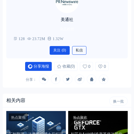
美通社
杂志粉丝
128
23.72M
1.32W
关注
(0)
私信
分享海报
收藏
(0)
0
0
分享：
相关内容
换一批
热点聚焦
热点聚焦
汇智聚贤，达梦数据博士后科研
AI芯片A100制造商英伟达股价