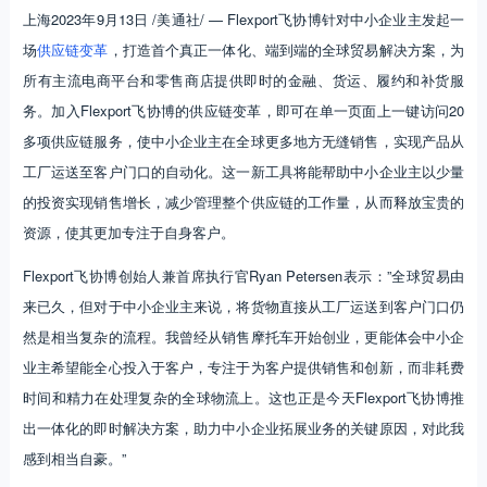
上海2023年9月13日 /美通社/ — Flexport飞协博针对中小企业主发起一
场
供应链变革
，打造首个真正一体化、端到端的全球贸易解决方案，为
所有主流电商平台和零售商店提供即时的金融、货运、履约和补货服
务。加入Flexport飞协博的供应链变革，即可在单一页面上一键访问20
多项供应链服务，使中小企业主在全球更多地方无缝销售，实现产品从
工厂运送至客户门口的自动化。这一新工具将能帮助中小企业主以少量
的投资实现销售增长，减少管理整个供应链的工作量，从而释放宝贵的
资源，使其更加专注于自身客户。
Flexport飞协博创始人兼首席执行官Ryan Petersen表示：”全球贸易由
来已久，但对于中小企业主来说，将货物直接从工厂运送到客户门口仍
然是相当复杂的流程。我曾经从销售摩托车开始创业，更能体会中小企
业主希望能全心投入于客户，专注于为客户提供销售和创新，而非耗费
时间和精力在处理复杂的全球物流上。这也正是今天Flexport飞协博推
出一体化的即时解决方案，助力中小企业拓展业务的关键原因，对此我
感到相当自豪。”