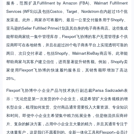
服务，范围扩及Fulfillment by Amazon (FBA)、Walmart Fulfillment
Services (WFS)以及包括Costco、Target、Nordstrom在内超过15个批
发渠道。此外，商家亦可将履约、最后一公里交付服务用于Shopify、
亚马逊的Seller Fulfilled Prime计划及其自身的电子商务商店。这些集成
能帮助商家统一集中管理库存，Flexport飞协博的客户无需管理多个供
应商即可在各地销售，并且在超过20个电子商务平台上实现透明可靠的
两日、次日交付承诺，包括Shopify、Walmart和eBay商店等。此举能
帮助商家与其客户建立信任，进而显著提升销售额。例如，Shopify卖
家使用Flexport飞协博的快速履约服务后，其销售额即增加了高达
25%。
Flexport飞协博中小企业产品与技术执行副总裁Parisa Sadrzadeh表
示：”无论您是第一次发货的中小企业主，或是希望扩大业务规模的增
长型企业，梳理如何发货、交付商品通常需要投入大量资源、专业知识
和时间。即使中小企业主希望集中精力拓展业务，但是物流供应商碎
片、复杂的解决方案，占用中小企业主大量的精力，并且其通常专注于
大体量客户，这是我们不愿看到的。全新一体化工具和Flexport+会员计