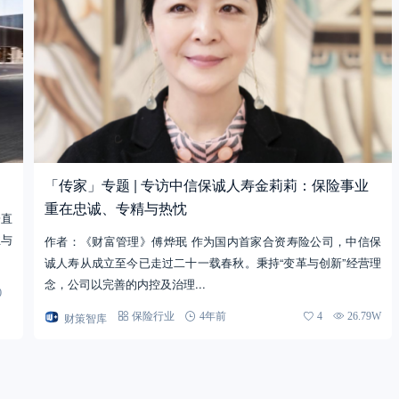
「传家」专题 | 专访中信保诚人寿金莉莉：保险事业
重在忠诚、专精与热忱
一直
业与
作者：《财富管理》傅烨珉 作为国内首家合资寿险公司，中信保
诚人寿从成立至今已走过二十一载春秋。秉持“变革与创新”经营理
念，公司以完善的内控及治理...
0
财策智库
保险行业
4年前
4
26.79W