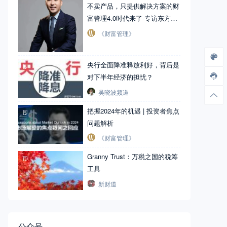
不卖产品，只提供解决方案的财
富管理4.0时代来了-专访东方金
匠首席董事长 ​​​
《财富管理》
央行全面降准释放利好，背后是
对下半年经济的担忧？
吴晓波频道
把握2024年的机遇 | 投资者焦点
问题解析
《财富管理》
Granny Trust：万税之国的税筹
工具
新财道
公众号