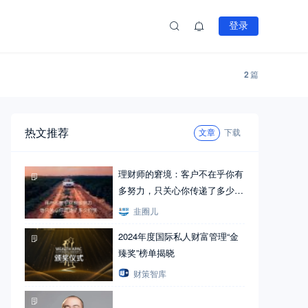
登录
2
篇
热文推荐
文章
下载
理财师的窘境：客户不在乎你有
多努力，只关心你传递了多少价
值
韭圈儿
2024年度国际私人财富管理“金
臻奖”榜单揭晓
财策智库