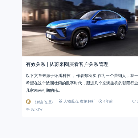
有效关系 | 从蔚来圈层看客户关系管理
以下文章来源于怀禹科技 ，作者郑秋实 作为一个营销人，我
希望在这个波澜壮阔的数字时代，跟进几个充满生机的朝阳行
几家未来可期的伟...
《财富管理》
人物观点
,
案例解析
4年前
82.73W