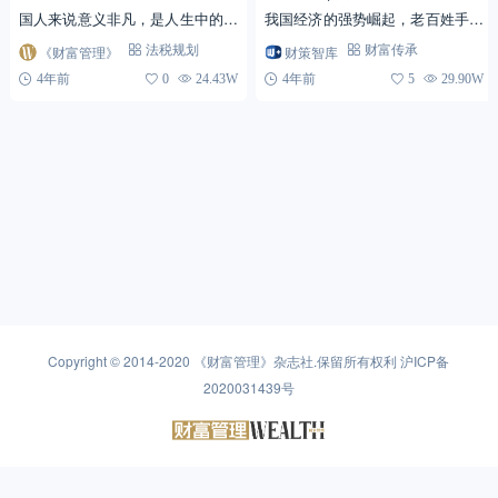
国人来说意义非凡，是人生中的一
我国经济的强势崛起，老百姓手里
件大事，尤其是对于购房刚需的家
的钱越来越多，我们终于有了财产
《财富管理》
财策智库
法税规划
财富传承
庭来说，房子本身还带有家的属
的概念。说实话倒退几十年，我们
4年前
0
24.43W
4年前
5
29.90W
性。但是，一套房屋的价格并...
的祖父辈曾祖父辈那...
Copyright © 2014-2020
《财富管理》杂志社
.保留所有权利
沪ICP备
2020031439号