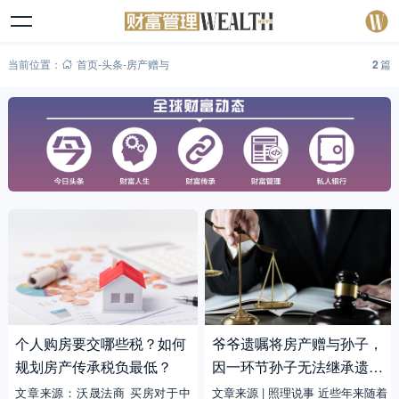
当前位置：
首页
-
头条
-
房产赠与
2
篇
个人购房要交哪些税？如何
爷爷遗嘱将房产赠与孙子，
规划房产传承税负最低？
因一环节孙子无法继承遗嘱
公证也不行
文章来源：沃晟法商 买房对于中
文章来源 | 照理说事 近些年来随着