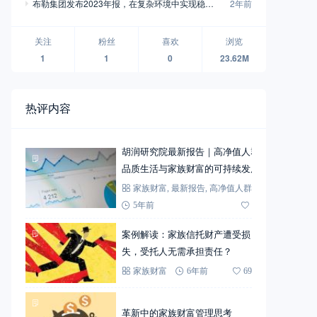
布勒集团发布2023年报，在复杂环境中实现稳定
2年前
增长
关注
粉丝
喜欢
浏览
1
1
0
23.62M
热评内容
胡润研究院最新报告｜高净值人群
品质生活与家族财富的可持续发展
家族财富
,
最新报告
,
高净值人群
5年前
72
案例解读：家族信托财产遭受损
失，受托人无需承担责任？
家族财富
6年前
69
革新中的家族财富管理思考