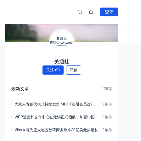
登录
杂志粉丝
美通社
关注
(0)
私信
最新文章
128篇
大家人寿独代模式持续发力 MDRT注册会员达733
2年前
人
WPP运营和交付中心在无锡正式启航，加强中国市
2年前
场业务布局
Visa令牌为亚太地区数字商务带来20亿美元的增长
2年前