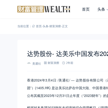
首页
头条
当前位置：
首页
-
头条
-
财富洞察
-
正文
达势股份- 达美乐中国发布20
美通社
财富洞察
2年前
香港2024年3月4日 /美通社/ — 达势股份有限公
团”）(1405.HK) 是达美乐比萨在中国大陆、中
公布其截至2023年12月31日止年度（“2023财年”）
根据对本集团2023财年未经审核综合管理帐目（“管理