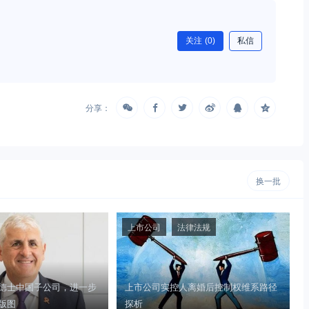
关注
(0)
私信
分享：
换一批
上市公司
法律法规
德士中国子公司，进一步
上市公司实控人离婚后控制权维系路径
版图
探析