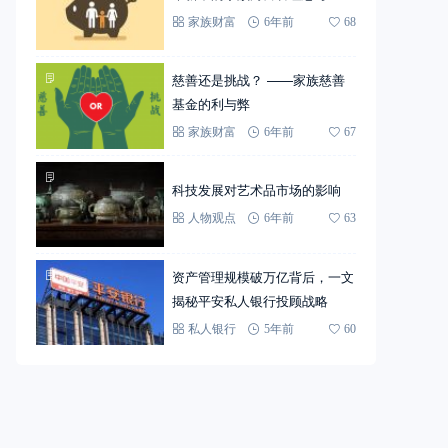
家族财富
6年前
68
慈善还是挑战？ ——家族慈善
基金的利与弊
家族财富
6年前
67
科技发展对艺术品市场的影响
人物观点
6年前
63
资产管理规模破万亿背后，一文
揭秘平安私人银行投顾战略
私人银行
5年前
60