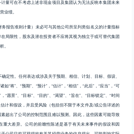
务计量可在不考虑上述非现金项目及集团认为无法反映本集团未来
营业绩。
财务报告准则计量）未必可与其他公司所呈列类似名义的计量指标
存在局限性，股东及潜在投资者不应将其视为独立于或可替代集团
析。
不确定性。任何表达或涉及关于预期、相信、计划、目标、假设、
”、“预期”、“预计”，“估计”，“相信”，“此后”，“应当”，“可
”，“愿景”、“目标”、“目的”、“渴望”、“旨在”、“目标锁定”、“时间
及估计和假设，并且受风险（包括但不限于本文件及/或公告详述的
因素超出了公司的控制范围且难以预测。因此，这些因素可能导致
在重大差异。公司的前瞻性陈述是基于有关未来事件的假设和因
基于公司目前可获得的有关其经营业务的信息得出。可能影响实际