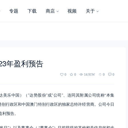
专题
下载
商店
视频
关于
23年盈利预告
0
0
14.91W
0
0
司（达美乐中国）（”达势股份”或”公司”、连同其附属公司统称“本集
国香港特别行政区和中国澳门特别行政区的独家总特许经营商。公司今日
的盈利预告。
账目”）以及董事会（ “董事会”）目前获得的其他相关信息的初步