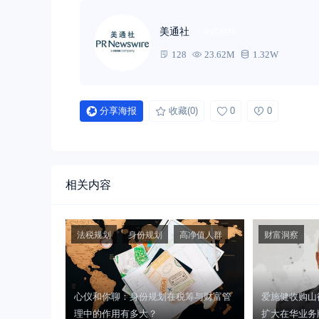
美通社
杂志粉丝
128
23.62M
1.32W
分享海报
收藏
(0)
0
0
相关内容
法税规划
身份规划
高净值人群
财富洞察
心仪和你聊：身份规划在税筹与财富管
爱施健收购山
理中的作用有多大？
扩大在华业务