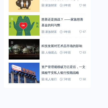
家族财富
6年前
68
慈善还是挑战？ ——家族慈善
基金的利与弊
家族财富
6年前
67
科技发展对艺术品市场的影响
人物观点
6年前
63
资产管理规模破万亿背后，一文
揭秘平安私人银行投顾战略
私人银行
5年前
60