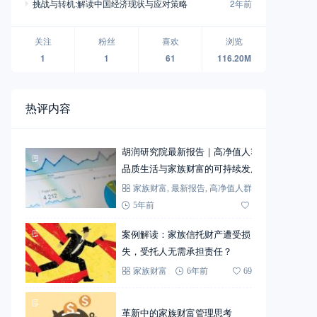
挑战与转机:解读中国经济现状与应对策略
2年前
关注
粉丝
喜欢
浏览
1
1
61
116.20M
热评内容
胡润研究院最新报告｜高净值人群
品质生活与家族财富的可持续发展
家族财富
,
最新报告
,
高净值人群
5年前
72
案例解读：家族信托财产遭受损
失，受托人无需承担责任？
家族财富
6年前
69
革新中的家族财富管理思考