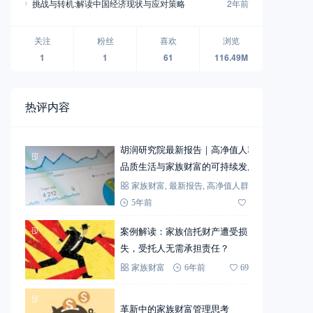
挑战与转机:解读中国经济现状与应对策略
2年前
关注
粉丝
喜欢
浏览
1
1
61
116.49M
热评内容
胡润研究院最新报告｜高净值人群
品质生活与家族财富的可持续发展
家族财富
,
最新报告
,
高净值人群
5年前
72
案例解读：家族信托财产遭受损
失，受托人无需承担责任？
家族财富
6年前
69
革新中的家族财富管理思考