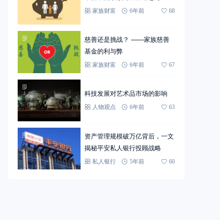
家族财富
6年前
68
慈善还是挑战？ ——家族慈善
基金的利与弊
家族财富
6年前
67
科技发展对艺术品市场的影响
人物观点
6年前
63
资产管理规模破万亿背后，一文
揭秘平安私人银行投顾战略
私人银行
5年前
60