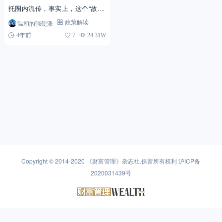
托圈内流传，事实上，这个“故事”
在个把月前就已经有人在议论了。
温和的强硬派
政策解读
《整顿信托公司异地部门的通知》
4年前
7
24.31W
对于不熟悉信托的朋...
Copyright © 2014-2020
《财富管理》杂志社
.保留所有权利
沪ICP备
2020031439号