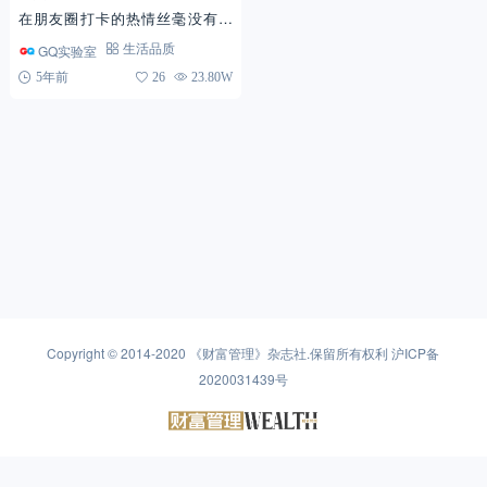
在朋友圈打卡的热情丝毫没有削
减。 你以为富豪会在哪里打卡？
GQ实验室
生活品质
奢华的酒店？昂贵的晚宴？风景优
5年前
26
23.80W
美的度假村？ 错了。 ...
Copyright © 2014-2020
《财富管理》杂志社
.保留所有权利
沪ICP备
2020031439号