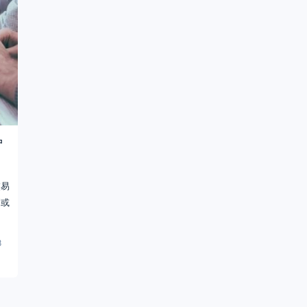
户
交易
利或
8