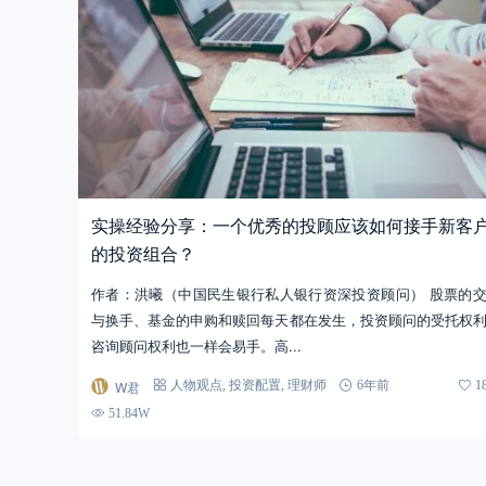
实操经验分享：一个优秀的投顾应该如何接手新客
的投资组合？
作者：洪曦（中国民生银行私人银行资深投资顾问） 股票的
与换手、基金的申购和赎回每天都在发生，投资顾问的受托权
咨询顾问权利也一样会易手。高...
W君
人物观点
,
投资配置
,
理财师
6年前
1
51.84W