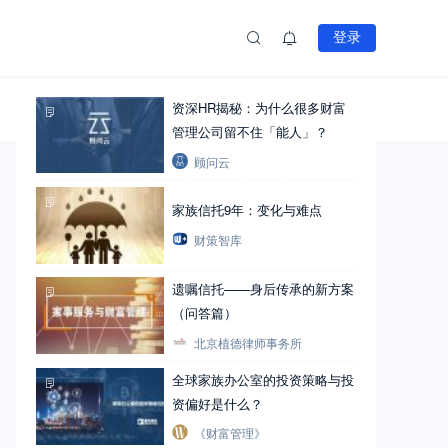
登录
热文推荐
文章
下载
资深HR揭秘：为什么很多财富
1
篇
管理公司留不住「能人」？
顾问云
家族信托9年：变化与难点
财策智库
遗嘱信托——身后传承的新方案
（问答篇）
北京植德律师事务所
全球家族办公室的投资策略与投
资偏好是什么？
《财富管理》