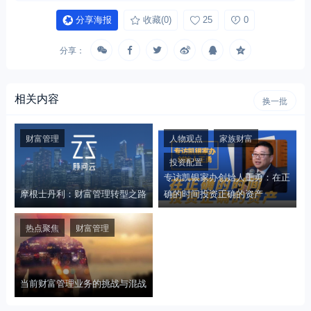
分享海报
收藏
(0)
25
0
分享：
相关内容
换一批
财富管理
人物观点
家族财富
投资配置
专访凯银家办创始人王勇：在正
摩根士丹利：财富管理转型之路
确的时间投资正确的资产
热点聚焦
财富管理
当前财富管理业务的挑战与混战