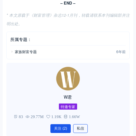
– END –
* 本文原载于《财富管理》杂志12-1月刊，转载请联系本刊编辑部并注
明出处。
所属专题：
家族财富专题
6年前
W君
特邀专家
83
29.77M
1.19K
1.66W
关注
(2)
私信