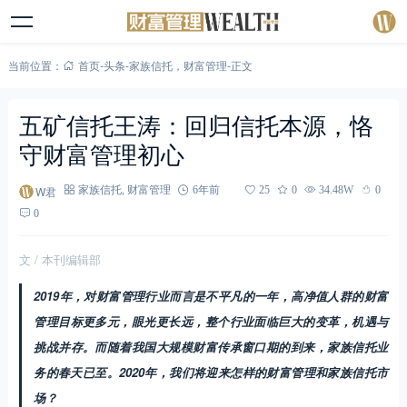
当前位置：
首页
-
头条
-
家族信托
，
财富管理
-
正文
五矿信托王涛：回归信托本源，恪
守财富管理初心
W君
家族信托
,
财富管理
6年前
25
0
34.48W
0
0
文 / 本刊编辑部
2019年，对财富管理行业而言是不平凡的一年，高净值人群的财富
管理目标更多元，眼光更长远，整个行业面临巨大的变革，机遇与
挑战并存。而随着我国大规模财富传承窗口期的到来，家族信托业
务的春天已至。2020年，我们将迎来怎样的财富管理和家族信托市
场？