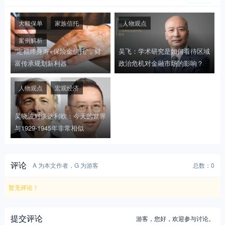
大额保单
家族信托
人物观点
案例解析
“定额终身寿+保险金信托”，财
吴飞：学术研究是如何看待区域
富传承规划新利器
政治危机对金融市场的影响？
人物观点
宏观经济
吴晓波对谈达利欧：今天的世界
与1929-1945年非常相似
评论
A 为本文作者，G 为游客
总数：0
暂无评论！
提交评论
游客，
您好，欢迎参与讨论。