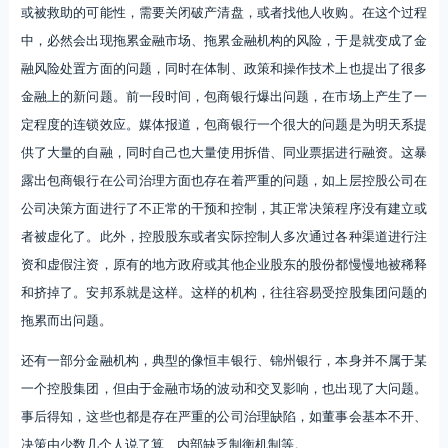
或被救助的可能性，需要关闭破产清盘，或者找他人收购。在这个过程
中，必然会出现拖累金融市场、拖累金融机构的风险，于是就变成了金
融风险处置方面的问题，同时在体制、政策和操作技术上也提出了很多
金融上的新问题。前一段时间，包商银行爆出问题，在市场上产生了一
定程度的连锁效应。媒体报道，包商银行一个很大的问题是为明天系提
供了大量的自融，同时自己也大量使用拆借、同业票据进行融资。这暴
露出包商银行在公司治理方面也存在着严重的问题，如上层控股公司在
公司决策方面进行了不正常的干预和控制，其正常决策程序没有建立或
者被虚化了。此外，控股股东或者实际控制人多次通过各种渠道进行注
资和虚假注资，原有的地方政府或其他企业股东的股份都慢慢地被稀释
和挤掉了。安邦系就是这样。这样的机构，往往容易受控股集团问题的
拖累而出问题。
还有一部分金融机构，典型的像恒丰银行、锦州银行，本身并不属于某
一个控股集团，但由于金融市场的波动和交叉影响，也出现了大问题。
事后得知，这些也都是存在严重的公司治理缺陷，如董事会基本不开、
决策由少数几个人说了算、内部缺乏制衡机制等。