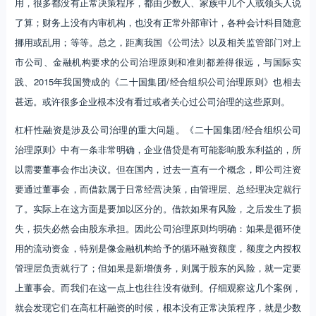
用，很多都没有正常决策程序，都由少数人、家族中几个人或领头人说
了算；财务上没有内审机构，也没有正常外部审计，各种会计科目随意
挪用或乱用；等等。总之，距离我国《公司法》以及相关监管部门对上
市公司、金融机构要求的公司治理原则和准则都差得很远，与国际实
践、2015年我国赞成的《二十国集团/经合组织公司治理原则》也相去
甚远。或许很多企业根本没有看过或者关心过公司治理的这些原则。
杠杆性融资是涉及公司治理的重大问题。《二十国集团/经合组织公司
治理原则》中有一条非常明确，企业借贷是有可能影响股东利益的，所
以需要董事会作出决议。但在国内，过去一直有一个概念，即公司注资
要通过董事会，而借款属于日常经营决策，由管理层、总经理决定就行
了。实际上在这方面是要加以区分的。借款如果有风险，之后发生了损
失，损失必然会由股东承担。因此公司治理原则均明确：如果是循环使
用的流动资金，特别是像金融机构给予的循环融资额度，额度之内授权
管理层负责就行了；但如果是新增债务，则属于股东的风险，就一定要
上董事会。而我们在这一点上也往往没有做到。仔细观察这几个案例，
就会发现它们在高杠杆融资的时候，根本没有正常决策程序，就是少数