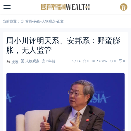
当前位置：
首页
-
头条
-
人物观点
-
正文
周小川评明天系、安邦系：野蛮膨
胀，无人监管
虎嗅
人物观点
6年前
14
0
23.88W
0
0