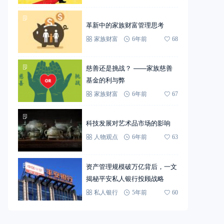
革新中的家族财富管理思考
家族财富
6年前
68
慈善还是挑战？ ——家族慈善
基金的利与弊
家族财富
6年前
67
科技发展对艺术品市场的影响
人物观点
6年前
63
资产管理规模破万亿背后，一文
揭秘平安私人银行投顾战略
私人银行
5年前
60