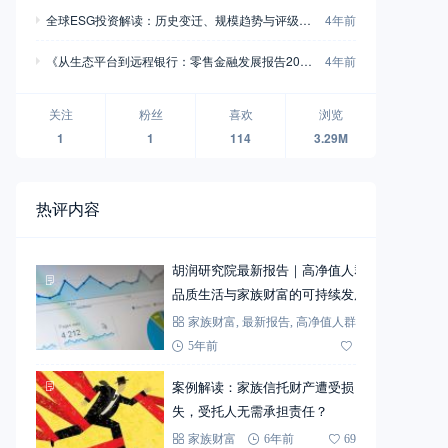
全球ESG投资解读：历史变迁、规模趋势与评级体
4年前
系（报告版）
《从生态平台到远程银行：零售金融发展报告202
4年前
1》
关注
粉丝
喜欢
浏览
1
1
114
3.29M
热评内容
胡润研究院最新报告｜高净值人群
品质生活与家族财富的可持续发展
家族财富
,
最新报告
,
高净值人群
5年前
72
案例解读：家族信托财产遭受损
失，受托人无需承担责任？
家族财富
6年前
69