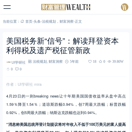
当前位置：
首页
-
头条
-
法税规划
，
财富洞察
-
正文
美国税务新“信号”：解读拜登资本
利得税及遗产税征管新政
UI学研社
法税规划
,
财富洞察
5年前
18
0
39.80W
0
0
作者：UI学研社 mira
4月23日的一则breaking news让十年期美国国债收益率从盘中高点
1.59％降至1.54％；道琼斯跌幅0.94%，创7周最大跌幅；标普跌幅
0.92%，创5周最大跌幅；纳斯达克跌幅也达到0.94%。
“消息称美国总统拜登计划提议将对年收入不低于100万美元的富人提高