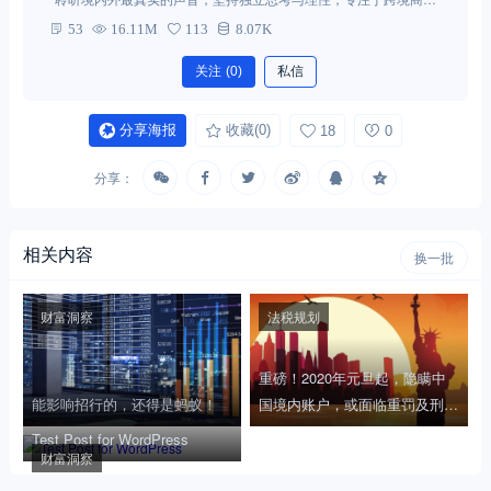
税领域的研究，为读者提供真正有价值的业内观点。 联系微信：ui-
53
16.11M
113
8.07K
group
关注
(0)
私信
分享海报
收藏
(0)
18
0
分享：
相关内容
换一批
财富洞察
法税规划
重磅！2020年元旦起，隐瞒中
能影响招行的，还得是蚂蚁！
国境内账户，或面临重罚及刑
牢！
Test Post for WordPress
财富洞察