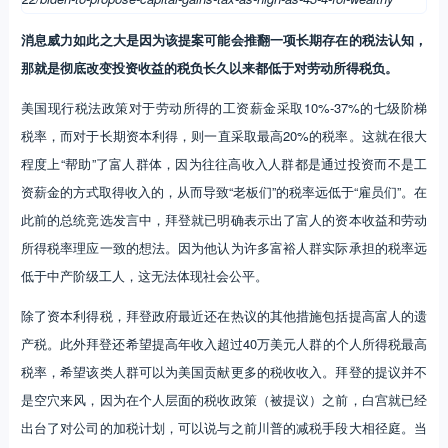
消息威力如此之大是因为该提案可能会推翻一项长期存在的税法认知，
那就是彻底改变投资收益的税负长久以来都低于对劳动所得税负。
美国现行税法政策对于劳动所得的工资薪金采取10%-37%的七级阶梯
税率，而对于长期资本利得，则一直采取最高20%的税率。这就在很大
程度上“帮助”了富人群体，因为往往高收入人群都是通过投资而不是工
资薪金的方式取得收入的，从而导致“老板们”的税率远低于“雇员们”。在
此前的总统竞选发言中，拜登就已明确表示出了富人的资本收益和劳动
所得税率理应一致的想法。因为他认为许多富裕人群实际承担的税率远
低于中产阶级工人，这无法体现社会公平。
除了资本利得税，拜登政府最近还在热议的其他措施包括提高富人的遗
产税。此外拜登还希望提高年收入超过40万美元人群的个人所得税最高
税率，希望该类人群可以为美国贡献更多的税收收入。拜登的提议并不
是空穴来风，因为在个人层面的税收政策（被提议）之前，白宫就已经
出台了对公司的加税计划，可以说与之前川普的减税手段大相径庭。当