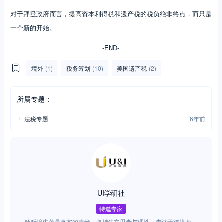
对于拜登政府而言，提高资本利得税和遗产税的税负绝非终点，而只是
一个新的开始。
-END-
境外
(1)
税务筹划
(10)
美国遗产税
(2)
所属专题：
法税专题
6年前
UI学研社
特邀专家
聆听境内外最真实的声音，坚持独立思考与理性，专注于跨境商法