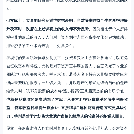
期。
但实际上，大量的研究及过往数据表明，当对资本收益产生的所得税提
升税率时，政府在上述课税上的收入却不升反降。
因为相比于个人所得
税中其他形式的收入，人们对于资本利得方面的税率变化会更为敏感，
用经济学的专业术语来说——更具弹性。
在现行的美国税法体系及制度下，投资者实际上会有许多途径可以避免
被征收资本利得税，尤其是对于资产更丰厚的富人，会更依赖于专业的
团队进行税务要素考虑。举例来说，若某人名下持有大量投资收益巨大
但尚未变现的股票，一旦该人死亡，并以遗产的形式过继给自己的遗产
继承人时，该部分股票的成本将“逐步提高”至其股票当前的市场价值，
也就是从税收的角度消除了本应计入资本利得征税税基的资本利得收
益。资本收益税率提升就会让“直接继承”这种财富传递方式更具吸引
力，特别是对于计划将大量遗产留给其继承人的较富裕的纳税人而言。
显然，在财富所有人死亡时对其名下未实现收益的处理方式，会对资本