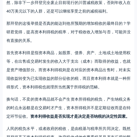
然，除非下一步拜登完全废止目前现行的川普减税政策，否则年收入在
40万美元以下的人群，还是可以继续享受之前的减税福利。
那拜登的这项举措是否真的能达到他所预期的增加税收的最终目的？学
研君觉得，提高资本利得税的税率，对于税收收入增加与否，可能并没
有直接的关系。
首先资本利得是指资本商品，如股票、债券、房产、土地或土地使用权
等，在出售或交易时发生的收入大于支出（成本）而取得的收益，也就
是资产增值部分。而资本利得税则是在对应的资本商品出售时，对未实
现收益转变为已实现收益的部分征收的税，而且资本利得本就是一种所
得形式，资本利得税也就理所当然属于所得税的范畴。
换句话，不卖的资本商品就不会产生资本所得税的税负，产生纳税义务
的时点永远都是在交易时才产生，资本所得税并不是定期征收而是在特
定环节征收。
资本利得收益是否实现才是决定是否纳税的决定性因素。
人民的税负水平，或者政府的税收，是由税基与税率所共同决定。既然
拜登提高了资本利得税税率，政府税收成效也要看税基是否有乐观的预