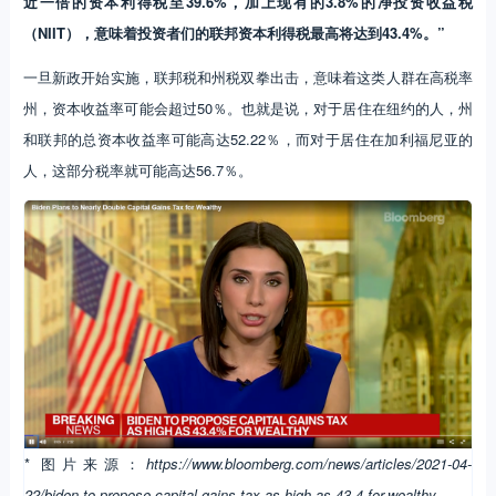
近一倍的资本利得税至39.6%，加上现有的3.8%的净投资收益税
（NIIT），意味着投资者们的联邦资本利得税最高将达到43.4%。”
一旦新政开始实施，联邦税和州税双拳出击，意味着这类人群在高税率
州，资本收益率可能会超过50％。也就是说，对于居住在纽约的人，州
和联邦的总资本收益率可能高达52.22％，而对于居住在加利福尼亚的
人，这部分税率就可能高达56.7％。
* 图片来源：
https://www.bloomberg.com/news/articles/2021-04-
22/biden-to-propose-capital-gains-tax-as-high-as-43-4-for-wealthy