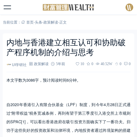
当前位置：
首页
-
头条
-
政策解读
-
正文
内地与香港建立相互认可和协助破
产程序机制的介绍与思考
UI学研社
政策解读
5年前
10
0
40.52W
0
0
本文字数为3086字，预计阅读时间6分钟。
自2020年香港引入有限合伙基金（LPF）制度，到今年4月28日正式通
过“附带权益”税务宽减条例，再到有望于第三季度引入港交所上市规则
的SPAC[1]，可以看出香港政府在吸引投资方面确实下了一番功夫。归
功于这些良好的投资政策和法律环境，内地投资者通过跨境架构的搭建