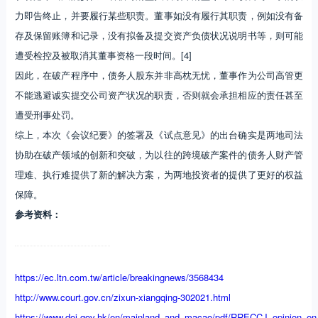
力即告终止，并要履行某些职责。董事如没有履行其职责，例如没有备
存及保留账簿和记录，没有拟备及提交资产负债状况说明书等，则可能
遭受检控及被取消其董事资格一段时间。[4]
因此，在破产程序中，债务人股东并非高枕无忧，董事作为公司高管更
不能逃避诚实提交公司资产状况的职责，否则就会承担相应的责任甚至
遭受刑事处罚。
综上，本次《会议纪要》的签署及《试点意见》的出台确实是两地司法
协助在破产领域的创新和突破，为以往的跨境破产案件的债务人财产管
理难、执行难提供了新的解决方案，为两地投资者的提供了更好的权益
保障。
参考资料：
https://ec.ltn.com.tw/article/breakingnews/3568434
http://www.court.gov.cn/zixun-xiangqing-302021.html
https://www.doj.gov.hk/en/mainland_and_macao/pdf/RRECCJ_opinion_en_