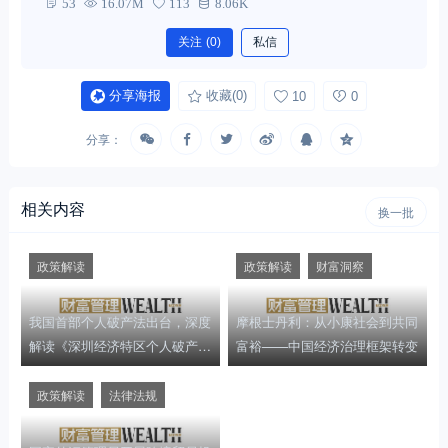
53
16.07M
113
8.06K
group
关注
(0)
私信
分享海报
收藏
(0)
10
0
分享：
相关内容
换一批
政策解读
政策解读
财富洞察
我国首部个人破产法出台，深度
摩根士丹利：从小康社会到共同
解读《深圳经济特区个人破产条
富裕——中国经济治理框架转变
例》
政策解读
法律法规