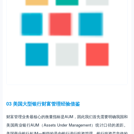
产，有的银行客户总资产还包括存款、托管资产等（各银行名称和口径
不完全一致）。国内银行的AUM则一般包含了表内外所有客户总资产，
基本相当于国外银行的客户总资产。
财富管理业务，特别是私人银行，对商业银行财富管理品牌口碑与客户
积累需求较高，因此大型商业银行在财富管理业务上具有一定的优势。
由于花旗集团将财富管理业务融合在全球消费者银行板块，并未单独披
露财富管理经营数据，因此我们主要分析摩根大通、美国银行和富国银
行财富管理业务。在详细解析三大行财富管理业务之前，我们首先对三
大行财富管理规模、财富管理板块对公司业绩贡献等数据做一个比较，
以简单了解三大行财富管理业务发展态势。
摩根大通AUM和客户总资产规模最大，产品体系以主动管理投资组合为
主，资产配置能力是其核心优势之一。富国银行经纪资产比重较大，营
销能力是其核心优势之一。美国银行产品结构则相对均衡，近年来主动
管理产品比重处于提升通道。2020年末摩根大通、美国银行和富国银行
财富管理部门客户总资产分别是3.65万亿美元、3.35万亿美元和2.01万