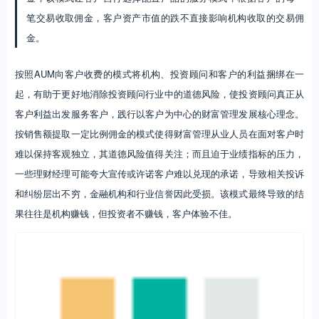
03 美国大型银行财富管理经验借鉴
财富管理业务最核心的衡量指标是AUM，因此我们首先需要明确我国和
美国商业银行AUM（Assets Under Management）统计口径的差距。
美国商业银行AUM一般指的是由银行进行投资管理，银行按资产市值的
一定比例或约定方式收取资产管理费的资产。而银行销售其他金融机构
的资管产品（如保险、基金、信托计划等）和股票、债券等，若只收取
销售佣金，并不控制投资方向，银行一般将其归为经纪业务，则不统计
在银行的AUM之内，统计在客户总资产（Client Balances or Client
Assets）指标内。美国商业银行客户总资产主要包括AUM和经纪资