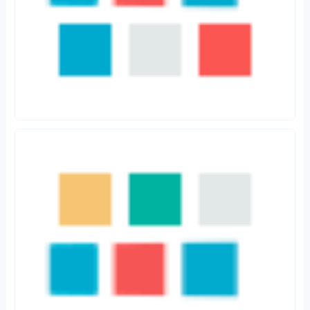
美国银行资产与财富管理板块对公司业绩贡献最高，摩根大通最低。
2020年疫情对银行业绩冲击较大，因此我们主要看2019年美国三大行
资产与财富管理板块业绩对公司的贡献度。2019年摩根大通、美国银行
和富国银行资产与财富管理板块对公司收入的贡献分别是11.5%、
21.4%和18.5%，对公司净利润的贡献分别是7.9%、15.5%和9.0%。整
体来看，三大行财富管理业务对公司业绩直接贡献都不是太大，但财富
管理业务重要性更多来自于直接收益贡献之外的维系客户、提供综合金
融服务，与投行等其他业务板块协同发展等带来的间接收益。