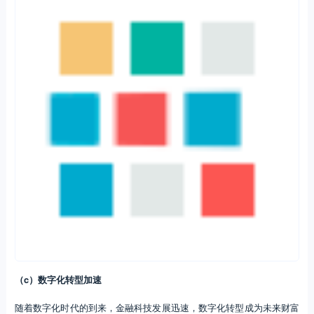
财富管理对专业的财富顾问依赖度非常大，因此一般只有富裕及高净值
客群才可以享受到财富管理服务，但金融科技使得普通大众也能享受到
财富管理服务。同时，财富管理机构还可以通过大数据挖掘来对客户精
准画像，以实现精准营销，提供“千人千面”的个性化产品和服务，降低
交易成本、升级风险管理系统等目标。近年来以摩根大通、富国银行代
表的美国商业银行以及以招商银行和工商银行为代表的我国商业银行均
是加大了金融科技的投入。