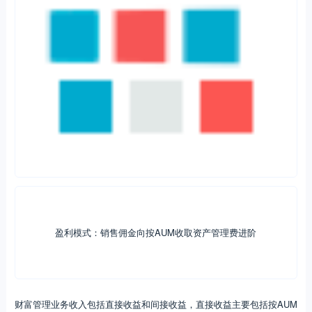
财富管理业务收入包括直接收益和间接收益，直接收益主要包括按AUM
向客户收取的资产管理费或咨询费，以及按照销售规模收取销售佣金两
大部分。间接收益主要指财富管理业务可以为公司沉淀大量的低成本存
款，提高客户的品牌忠诚度与综合贡献度，与投行等其他业务板块协同
发展带来更多的综合收益。
美国财富管理行业历经了从卖方销售模式向买方投顾模式进阶，收费模
式也由销售产品赚佣金模式逐步向客户收费模式转型，目前仍是两种收
费模式并存。国内财富管理市场主流依然是卖方销售模式，收费模式主
要销售产品赚取佣金。
以摩根大通为代表的美国财富管理业务收入来源主要包括：
（1）资产管理费：根据客户所委托的资产市值按一定比例或者其他
约定方式向客户收取，该模式下客户将资产委托给机构管理，配置