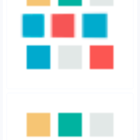
（b）自有产品销售向开放平台转型
打造开放式的产品货架和财富管理生态圈，积极满足客户个性化需求是
财富管理商业模式转型的方向之一。蚂蚁集团、京东数科等互联网金融
平台的快速发展让我国传统财富管理机构看到了开放平台商业逻辑的巨
大价值。美国财富管理机构早已不是简单的卖自家产品，而是协同集团
内多个金融牌照的优势，联结外部机构打造开放式的产品货架和财富管
理生态圈，为客户提供一站式的综合化服务。