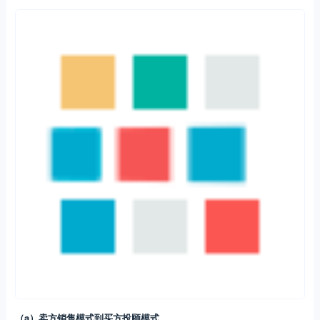
（a）卖方销售模式到买方投顾模式
美国财富管理经历了从卖方销售模式到买方投顾模式升级，当前买方投
顾模式是美国财富管理市场主流模式。美国财富管理早期也是以产品销
售为主导的卖方销售模式，但随着佣金率降至低位、客户需求日益多元
化、机构竞争加剧等，逐步形成了现阶段的以客户需求为中心的买方投
顾模式。当前买方投顾模式主要包括两个部分，一方面是满足客户财富
增值保值的主流需求，资产管理成为财富管理的主要功能，这取决于财
富管理机构的大类资产配置能力。这意味着财富管理机构不仅向客户提