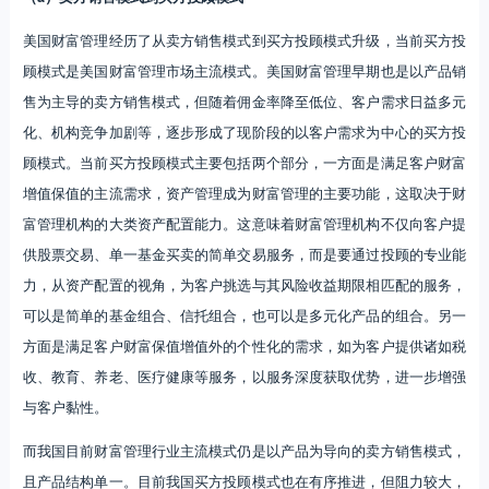
供股票交易、单一基金买卖的简单交易服务，而是要通过投顾的专业能
力，从资产配置的视角，为客户挑选与其风险收益期限相匹配的服务，
可以是简单的基金组合、信托组合，也可以是多元化产品的组合。另一
方面是满足客户财富保值增值外的个性化的需求，如为客户提供诸如税
收、教育、养老、医疗健康等服务，以服务深度获取优势，进一步增强
与客户黏性。
而我国目前财富管理行业主流模式仍是以产品为导向的卖方销售模式，
且产品结构单一。目前我国买方投顾模式也在有序推进，但阻力较大，
进度缓慢。我国财富管理行业起步较晚，以产品为主导的卖方销售模式
仍是主流模式，同时，产品结构单一且同质化非常严重。我国财富管理
机构销售产品主要包括理财、保险、公募基金、信托资产，而PE、
VC、结构化复杂产品和海外资产产品几乎没有。2019年10月24日，证
监会下发《关于做好公开募集证券投资基金投资顾问业务试点工作的通
知》，宣告基金投资顾问业务试点正式推出，我国财富管理行业迈入代
客理财的买方投顾新时代。买方投顾模式对财富顾问的专业化能力和机
构的资产配置能力等都提出了很高的要求，虽然目前已经有多家基金公