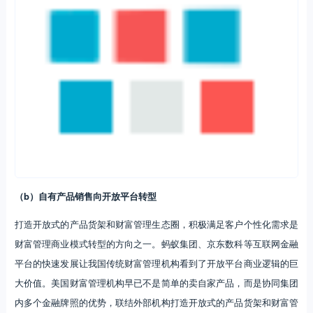
我国商业银行目前也在积极打造财富管理开放平台，从最初的销售自家
理财产品到代销保险产品、信托产品和公募基金产品等，但产品货架的
开放性还处于初级阶段，如目前只有招商银行等少数银行开始代销其他
理财子公司的产品，因此平台开放性有待进一步提升。不过打造开放式
产品货架对产品筛选能力和大类资产配置能力等提出了更高的要求，这
是未来财富管理机构需要面临的挑战。另外，开放式财富管理平台不仅
指开放的产品货架，更重要的是在平台上为客户提供一站式的“金融+生
活”综合化服务，这不仅需要财富管理平台与外部金融机构加强合作，
还需要与非金融机构合作，共同打造开放的财富管理生态圈。招商银行
行长田惠宇表示：“财富管理要搭建大平台，拥抱一切有利于为客户创
造价值的社会资源，让客户在招行的平台上享受开放、自如的一站式金
融服务，做全市场的产品采购专家和资产配置专家，在长期为客户创造
价值的过程中实现自身的价值。”