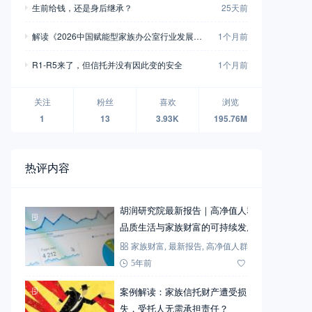
生前给钱，还是身后继承？
25天前
解读《2026中国赋能型家族办公室行业发展白
1个月前
皮书》十大看点
R1-R5来了，但信托并没有因此变的安全
1个月前
关注
粉丝
喜欢
浏览
1
13
3.93K
195.76M
热评内容
胡润研究院最新报告｜高净值人群
品质生活与家族财富的可持续发展
家族财富
,
最新报告
,
高净值人群
5年前
72
案例解读：家族信托财产遭受损
失，受托人无需承担责任？