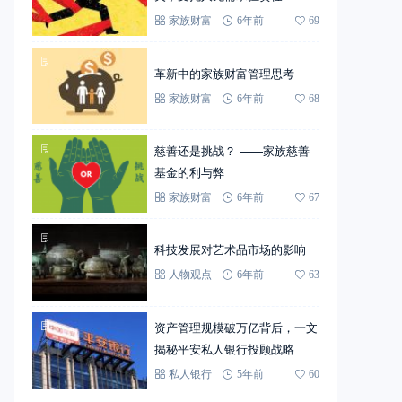
家族财富
6年前
69
革新中的家族财富管理思考
家族财富
6年前
68
慈善还是挑战？ ——家族慈善
基金的利与弊
家族财富
6年前
67
科技发展对艺术品市场的影响
人物观点
6年前
63
资产管理规模破万亿背后，一文
揭秘平安私人银行投顾战略
私人银行
5年前
60