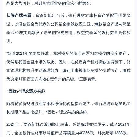
品是大势所趋，对财富管理业务的需求不断增长。
从资产端来看
，资管新规出台后，银行理财对非标资产的配置明显降
温，以混合基金为代表的公募基金赚钱效应凸显，爆款基金产品与明星
基金经理共同激发了居民的投资热情，权益类基金的发行数量高歌猛
进。
“随着2021年的两次降准，相对较多的资金追逐相对较少的安全资产，
仍然是我国金融市场的常态。因此，在优质资产相对稀缺的背景下，财
富管理机构提升主动管理能力、识别尚未被市场挖掘的优质资产，将成
为决定财富管理机构核心竞争力的关键。”王鹏表示。
“固收+”理念逐步兴起
随着资管新规过渡期结束和净值化转型接近尾声，银行理财市场呈现出
长期限产品占比提升、“固收+”理念兴起的趋势。
2021年，资管新规过渡期顺利结束。普益标准数据显示，截至2021年
底，全国银行理财市场净值产品存续量为40356款，环比增加1388款。