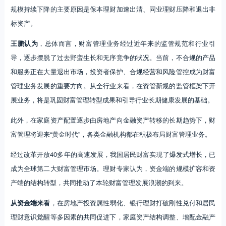
规模持续下降的主要原因是保本理财加速出清、同业理财压降和退出非
标资产。
王鹏认为
，总体而言，财富管理业务经过近年来的监管规范和行业引
导，逐步摆脱了过去野蛮生长和无序竞争的状况。当前，不合规的产品
和服务正在大量退出市场，投资者保护、合规经营和风险管控成为财富
管理业务发展的重要方向。从全行业来看，在资管新规的监管框架下开
展业务，将是巩固财富管理转型成果和引导行业长期健康发展的基础。
此外，在家庭资产配置逐步由房地产向金融资产转移的长期趋势下，财
富管理将迎来“黄金时代”，各类金融机构都在积极布局财富管理业务。
经过改革开放40多年的高速发展，我国居民财富实现了爆发式增长，已
成为全球第二大财富管理市场。理财专家认为，资金端的规模扩容和资
产端的结构转型，共同推动了本轮财富管理发展浪潮的到来。
从资金端来看
，在房地产投资属性弱化、银行理财打破刚性兑付和居民
理财意识觉醒等多因素的共同促进下，家庭资产结构调整、增配金融产