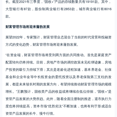
长。截至2021年三季度，“固收+”产品的存续数量共有19191款。其中，
大型银行有87款，股份制商业银行有2853款，城市商业银行有8016
款。
财富管理市场将迎来蓬勃发展
展望2022年，专家预计，财富管理业态迎合了当前的时代背景和投融资
方式的变化趋势，财富管理市场将迎来蓬勃发展。
“在资金端，财富管理市场将受到两方面的共同推动。首先是家庭资产
配置转向仍将持续。目前，房地产市场的调控政策未见松绑迹象，房地
产投资的吸引力持续下滑；其次是老龄化进程加速，基本养老金、社保
基金和企业年金等中长线资金的委托投资以及养老保险第三支柱的发
展，都是未来较长时期的发展方向，有望持续推动财富管理市场的规模
增长。”王鹏预计，固收类产品的收益或将继续在低位徘徊，“固收+”是
资管产品发展的大势所趋。此外，随着全面注册制的推进，退市执行力
度也将持续提高，资本市场“优胜劣汰”不断加速，也将有利于形成适合
资管产品发展的长牛、慢牛行情。