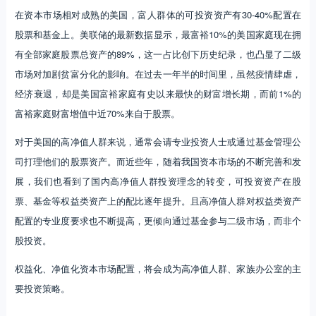
在资本市场相对成熟的美国，富人群体的可投资资产有30-40%配置在
股票和基金上。美联储的最新数据显示，最富裕10%的美国家庭现在拥
有全部家庭股票总资产的89%，这一占比创下历史纪录，也凸显了二级
市场对加剧贫富分化的影响。在过去一年半的时间里，虽然疫情肆虐，
经济衰退，却是美国富裕家庭有史以来最快的财富增长期，而前1%的
富裕家庭财富增值中近70%来自于股票。
对于美国的高净值人群来说，通常会请专业投资人士或通过基金管理公
司打理他们的股票资产。而近些年，随着我国资本市场的不断完善和发
展，我们也看到了国内高净值人群投资理念的转变，可投资资产在股
票、基金等权益类资产上的配比逐年提升。且高净值人群对权益类资产
配置的专业度要求也不断提高，更倾向通过基金参与二级市场，而非个
股投资。
权益化、净值化资本市场配置，将会成为高净值人群、家族办公室的主
要投资策略。