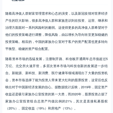
随着高净值人群财富管理需求和心态的演变，以及新冠疫情对世界经济
产生的巨大影响，很多高净值人群和家族意识到在投资、运营、继承和
治理方面面对一系列风险时的脆弱。这使得更多的高净值人群希望对于
他们的投资策略进行调整，降低风险，由以增长为导向转至更加稳健的
投资策略。相应的，中国的家族办公室对于客户的资产配置也更多转向
平衡型、稳健的资产组合配置。
随着资本市场的迅猛发展，注册制开路、科创板开通两年总市值超过5
万亿、北交所火速开世，多层次资本市场与科技创新的发展进一步结
合。新能源、新科技、新消费、医疗健康等领域涌现出了大量的投资机
会，资本市场选择了能为投资人带来更大红利的股票投资，这背后也反
映出对于中国新经济发展的信心。据数据统计反映，2019年，固定资产
收益还是吸引家族办公室投资的第一大类，而2020年，股票投资占据了
家族办公室投资组合总资产均值比例的21%，其次是直接私募股权
（20%）、固定收益（19%）和房地产（13%）。