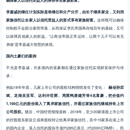
确保家人以信托受益人的身份享受家族财富。
李嘉诚的继任计划实际是将继任和分产分开，由长子继承家业，又利用
家族信托让全家人以信托受益人的形式享有家族财富。
这样既可以确保
控制权不会因分家而旁落，从而保证李氏帝国再存续百年的基础，又可
以保障其他家人的权益。“让商业帝国正常运转，让两个儿子可以有兄
弟做”是李嘉诚大智慧的体现。
国内土豪们的案例
不光是李嘉诚，许多国内的富豪都在通过家族信托实现财富保护与传
承：
例如18年年底，几家上市公司的股权结构悄悄发生了变化：
融创孙宏
斌、龙湖吴亚军、达利许世辉、周黑鸭唐建芳等4名富豪，把价值约
1,166亿元的股份装入了离岸家族信托，并通过家族信托继续持有上市
公司股权。
随后，中国经营报报道称，2018年，至少20家港股上市公司
的控股股东新设立或将股权转让给离岸家族信托，其中15家系在港上市
的国内企业，装入信托的股份市值约285亿美元（约2000亿RMB）。民