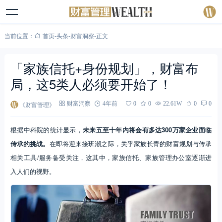
当前位置：
首页
-
头条
-
财富洞察
-
正文
「家族信托+身份规划」，财富布
局，这5类人必须要开始了！
《财富管理》
财富洞察
4年前
0
0
22.61W
0
0
根据中科院的统计显示，
未来五至十年内将会有多达300万家企业面临
传承的挑战。
在即将迎来接班潮之际，关乎家族长青的财富规划与传承
相关工具/服务备受关注，这其中，家族信托、家族管理办公室逐渐进
入人们的视野。