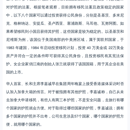
对护照的法案。根据笔者观察，目前拥有移民法案且政策稳定的国家
中，以下八个国家可以通过投资获得公民身份，分别是圣基茨、多米尼
克、格林纳达、安提瓜、圣卢西亚、塞浦路斯、马耳他、瓦努阿图。如
果希望移民到小国且获得其护照，这些国家是较为稳定的。以圣基茨和
尼维斯为例，该国位于美国南部的中美洲区域，属于英联邦国家，于
1983 年建国，1984 年启动投资移民计划，投资 40 万美金或 22万美金
房产并符合一定的条件即可获得其公民身份，且投资移民有其宪法保
护。女企业家俏江南的创始人张兰就获得了该国国籍，用于其企业在美
国的上市。
华人首富、长和主席李嘉诚早在集团周年晚宴上接受香港媒体采访时否
认加入加拿大籍的传言。对于被指拥有其他护照，李嘉诚称，自己从未
去加拿大申请移民，有些人有两三本护照，不是安全问题，去旅行有哪
个国家的护照就会方便。对于取得过哪些国家的护照，李嘉诚说：拥有
多个国家的护照并不出奇，公司生意涉及57个国家，哪个国家的护照方
便，就用哪个国家的。