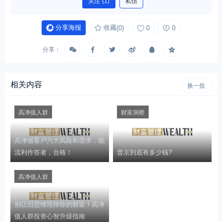
关注
(1)
私信
分享海报
收藏
(0)
0
0
分享：
相关内容
换一批
高净值人群
财富洞察
高净值客户六大风险和需求，能
流利作答者，合格！
普京到底有多少钱?
高净值人群
别让旧思维毁掉你的财富！高净
值人群投资心智升级指南