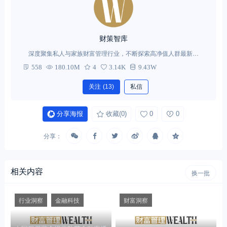
财策智库
深度聚集私人与家族财富管理行业，不断探索高净值人群最新需
求。
558
180.10M
4
3.14K
9.43W
关注
(13)
私信
分享海报
收藏
(0)
0
0
分享：
相关内容
换一批
行业洞察
金融科技
财富洞察