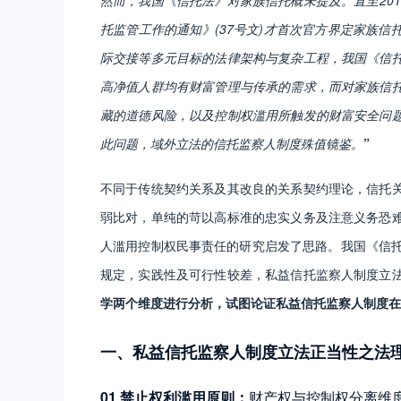
托监管工作的通知》(37号文)才首次官方界定家族
际交接等多元目标的法律架构与复杂工程，我国《信
高净值人群均有财富管理与传承的需求，而对家族信
藏的道德风险，以及控制权滥用所触发的财富安全问
此问题，域外立法的信托监察人制度殊值镜鉴。
”
不同于传统契约关系及其改良的关系契约理论，信托
弱比对，单纯的苛以高标准的忠实义务及注意义务恐
人滥用控制权民事责任的研究启发了思路。我国《信托法》仅在
规定，实践性及可行性较差，私益信托监察人制度立
学两个维度进行分析，试图论证私益信托监察人制度在
一、私益信托监察人制度立法正当性之法
01 禁止权利滥用原则：
财产权与控制权分离维