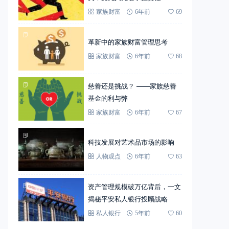
家族财富
6年前
69
革新中的家族财富管理思考
家族财富
6年前
68
慈善还是挑战？ ——家族慈善
基金的利与弊
家族财富
6年前
67
科技发展对艺术品市场的影响
人物观点
6年前
63
资产管理规模破万亿背后，一文
揭秘平安私人银行投顾战略
私人银行
5年前
60