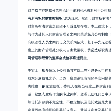
财产权与控制权分离理论始于伯利和米恩斯对于公司
有所有权的财富控制权”
成为现实。然而，财富所有者
财富所有者财富之欲望不可避免地存在。本土语境下
与作为受托人的财富管理者之间的关系极具公司制度
高级管理人员之间的信义关系为范式，基于事先无法
度上的财产管理处分权与自由裁量权，势必造成职责
司管理和经营的监事会或监事应运而生
。
事实上，很多情况下公司高管本质上亦不过是公司控
股东分庭抗礼之势。当然，底层逻辑背后的事实问题
离维度下的家族信托，委托人在相当程度上将财富利
诚、勤勉态度所作出的专业判断。然委以信托的当事人
加信托条款的不完全性、不确定性以及信托效益最大
定履职将直接影响到委托人意志、受益人利益及委托