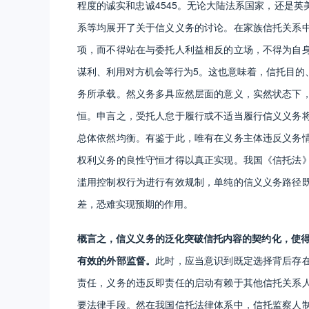
程度的诚实和忠诚4545。无论大陆法系国家，还是
系等均展开了关于信义义务的讨论。在家族信托关系
项，而不得站在与委托人利益相反的立场，不得为自
谋利、利用对方机会等行为5。这也意味着，信托目的
务所承载。然义务多具应然层面的意义，实然状态下
恒。申言之，受托人怠于履行或不适当履行信义义务
总体依然均衡。有鉴于此，唯有在义务主体违反义务
权利义务的良性守恒才得以真正实现。我国《信托法
滥用控制权行为进行有效规制，单纯的信义义务路径
差，恐难实现预期的作用。
概言之，信义义务的泛化突破信托内容的契约化，使得
有效的外部监督。
此时，应当意识到既定选择背后存
责任，义务的违反即责任的启动有赖于其他信托关系
要法律手段。然在我国信托法律体系中，信托监察人