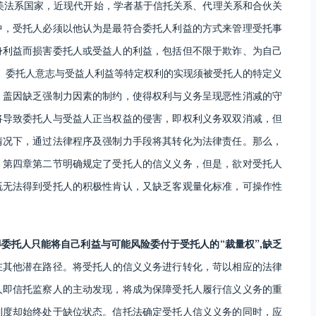
英美法系国家，近现代开始，学者基于信托关系、代理关系和合伙关
中，受托人必须以他认为是最符合委托人利益的方式来管理受托事
身利益而损害委托人或受益人的利益，包括但不限于欺诈、为自己
、委托人意志与受益人利益等特定权利的实现须被受托人的特定义
，盖因缺乏强制力因素的制约，使得权利与义务呈现恶性消减的守
将导致委托人与受益人正当权益的侵害，即权利义务双双消减，但
情况下，通过法律程序及强制力手段将其转化为法律责任。那么，
》第四章第二节明确规定了受托人的信义义务，但是，欲对受托人
既无法得到受托人的积极性肯认，又缺乏客观量化标准，可操作性
委托人只能将自己利益与可能风险委付于受托人的“裁量权”,缺乏
在其他潜在路径。将受托人的信义义务进行转化，苛以相应的法律
人即信托监察人的主动发现，将成为保障受托人履行信义义务的重
制度却始终处于缺位状态。信托法确定受托人信义义务的同时，应