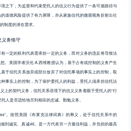
环境之下，为监督和约束受托人的信义行为提供了一条可循路径与
负的道德风险提供了有力屏障，亦从家族信托的微观视角折射出社
的制度的潜在需求。
义义务恪守
享有一定的权利代表需承担一定的义务，而对义务的违反将导致法
想。美国学者沃伦·A.西维教授认为，基于占有或控制的义务产生
人基于信托关系放弃或部分放弃了对信托事项的事实上的控制，取
这种事实上的控制，为了保护委托人的利益，受托人须承担信托法
义上的契约义务，信托关系语境下的信义义务着眼于受托人的“行
价受托人是否适恰地尽到相应的忠诚、勤勉义务。
文“fides”。按照美国《布莱克法律词典》的释义，处于信托关系中的
做到诚实、真诚46。是一方代表另一方最佳利益，并负担的最高