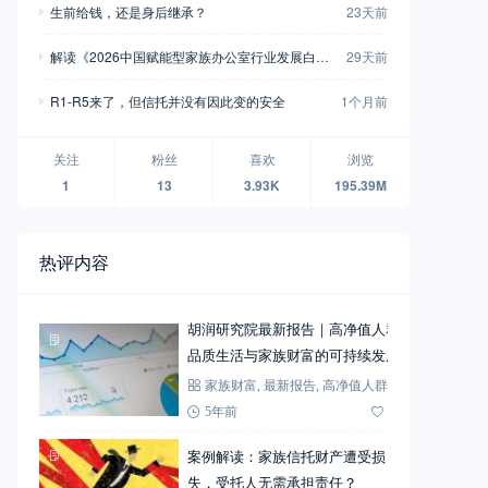
生前给钱，还是身后继承？
23天前
解读《2026中国赋能型家族办公室行业发展白皮
29天前
书》十大看点
R1-R5来了，但信托并没有因此变的安全
1个月前
关注
粉丝
喜欢
浏览
1
13
3.93K
195.39M
热评内容
胡润研究院最新报告｜高净值人群
品质生活与家族财富的可持续发展
家族财富
,
最新报告
,
高净值人群
5年前
72
案例解读：家族信托财产遭受损
失，受托人无需承担责任？