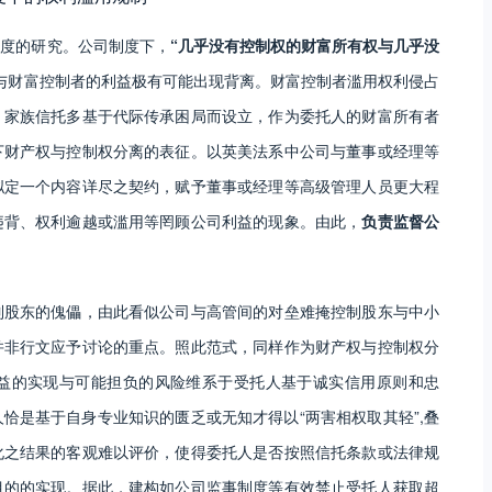
制度的研究。公司制度下，
“几乎没有控制权的财富所有权与几乎没
与财富控制者的利益极有可能出现背离。财富控制者滥用权利侵占
，家族信托多基于代际传承困局而设立，作为委托人的财富所有者
下财产权与控制权分离的表征。以英美法系中公司与董事或经理等
拟定一个内容详尽之契约，赋予董事或经理等高级管理人员更大程
违背、权利逾越或滥用等罔顾公司利益的现象。由此，
负责监督公
制股东的傀儡，由此看似公司与高管间的对垒难掩控制股东与中小
并非行文应予讨论的重点。照此范式，同样作为财产权与控制权分
益的实现与可能担负的风险维系于受托人基于诚实信用原则和忠
恰是基于自身专业知识的匮乏或无知才得以“两害相权取其轻”,叠
化之结果的客观难以评价，使得委托人是否按照信托条款或法律规
目的的实现。据此，建构如公司监事制度等有效禁止受托人获取超