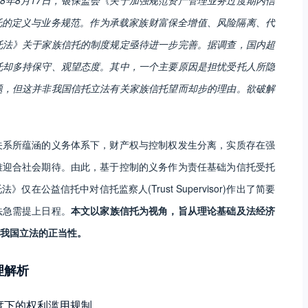
信托的定义与业务规范。作为承载家族财富保全增值、风险隔离、代
托法》关于家族信托的制度规定亟待进一步完善。据调查，国内超
托却多持保守、观望态度。其中，一个主要原因是担忧受托人所隐
题，但这并非我国信托立法有关家族信托望而却步的理由。欲破解
关系所蕴涵的义务体系下，财产权与控制权发生分离，实质存在强
难迎合社会期待。由此，基于控制的义务作为责任基础为信托受托
公益信托中对信托监察人(Trust Supervisor)作出了简要
法急需提上日程。
本文以家族信托为视角，旨从理论基础及法经济
我国立法的正当性。
理解析
度下的权利滥用规制