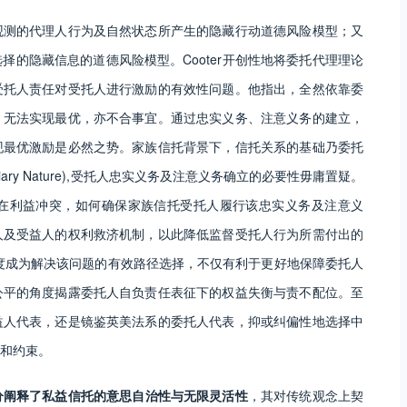
观测的代理人行为及自然状态所产生的隐藏行动道德风险模型；又
的隐藏信息的道德风险模型。Cooter开创性地将委托代理理论
受托人责任对受托人进行激励的有效性问题。他指出，全然依靠委
，无法实现最优，亦不合事宜。通过忠实义务、注意义务的建立，
现最优激励是必然之势。家族信托背景下，信托关系的基础乃委托
ary Nature),受托人忠实义务及注意义务确立的必要性毋庸置疑。
在利益冲突，如何确保家族信托受托人履行该忠实义务及注意义
人及受益人的权利救济机制，以此降低监督受托人行为所需付出的
制度成为解决该问题的有效路径选择，不仅有利于更好地保障委托人
公平的角度揭露委托人自负责任表征下的权益失衡与责不配位。至
益人代表，还是镜鉴英美法系的委托人代表，抑或纠偏性地选择中
和约束。
分阐释了私益信托的意思自治性与无限灵活性
，其对传统观念上契