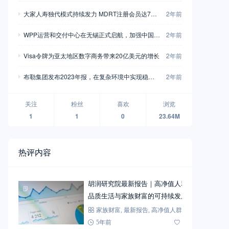
大家人寿独代模式持续发力 MDRT注册会员达733
2年前
人
WPP运营和交付中心在无锡正式启航，加强中国市
2年前
场业务布局
Visa令牌为亚太地区数字商务带来20亿美元的增长
2年前
布勒集团发布2023年报，在复杂环境中实现稳定
2年前
增长
关注
粉丝
喜欢
浏览
1
1
0
23.64M
热评内容
胡润研究院最新报告｜高净值人群
品质生活与家族财富的可持续发展
家族财富
,
最新报告
,
高净值人群
5年前
72