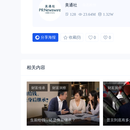
美通社
杂志粉丝
128
23.64M
1.32W
分享海报
收藏
(0)
0
0
相关内容
财富传承
财富洞察
财富洞察
生前给钱，还是身后继承？
普京到底有多