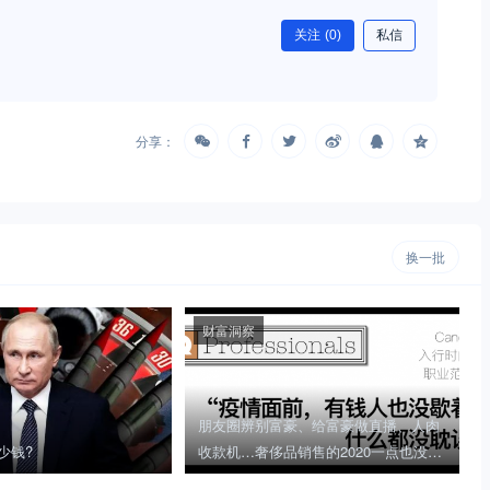
关注
(0)
私信
分享：
换一批
财富洞察
朋友圈辨别富豪、给富豪做直播、人肉
少钱?
收款机…奢侈品销售的2020一点也没闲
着