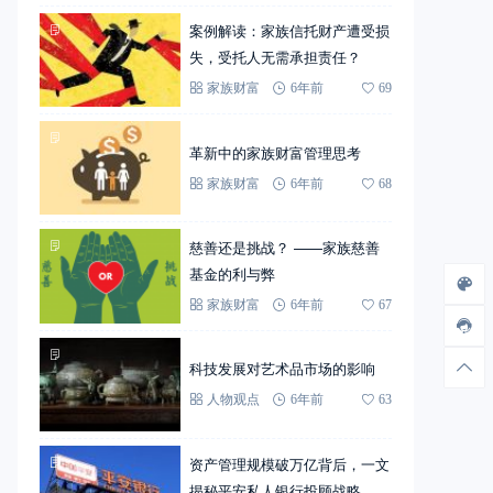
案例解读：家族信托财产遭受损
失，受托人无需承担责任？
家族财富
6年前
69
革新中的家族财富管理思考
家族财富
6年前
68
慈善还是挑战？ ——家族慈善
基金的利与弊
家族财富
6年前
67
科技发展对艺术品市场的影响
人物观点
6年前
63
资产管理规模破万亿背后，一文
揭秘平安私人银行投顾战略