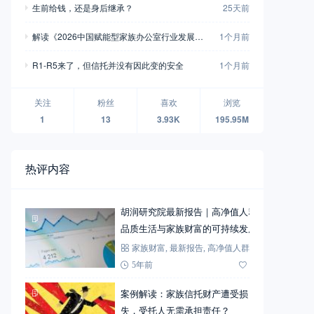
生前给钱，还是身后继承？
25天前
解读《2026中国赋能型家族办公室行业发展白
1个月前
皮书》十大看点
R1-R5来了，但信托并没有因此变的安全
1个月前
关注
粉丝
喜欢
浏览
1
13
3.93K
195.95M
热评内容
胡润研究院最新报告｜高净值人群
品质生活与家族财富的可持续发展
家族财富
,
最新报告
,
高净值人群
5年前
72
案例解读：家族信托财产遭受损
失，受托人无需承担责任？