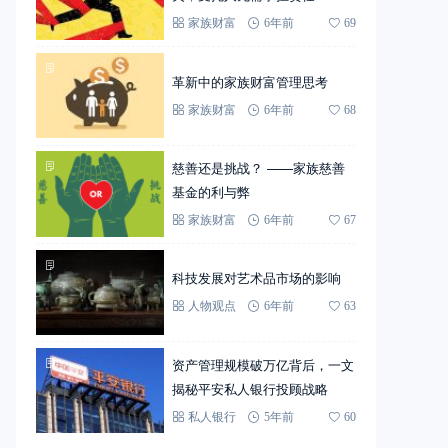
家族财富
6年前
69
革新中的家族财富管理思考
家族财富
6年前
68
慈善还是挑战？ ——家族慈善
基金的利与弊
家族财富
6年前
67
科技发展对艺术品市场的影响
人物观点
6年前
63
资产管理规模破万亿背后，一文
揭秘平安私人银行投顾战略
私人银行
5年前
60