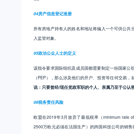
04
房产信息登记造册
所有房地产持有人的姓名和地址将编入一个可供公共
入监管对象。
05
政治公众人士的定义
该指令要求国际组织及成员国都需要制定一份国家公
（PEP），那么涉及他们的开户、投资等任何交易，
说：只要曾经/现任党政军职的个人、亲属乃至于公认密
06
税务责任风险
欧盟在2019年3月放弃了最低税率（minimum rate
2500万欧元必须在法国生产）的跨国科技公司的销