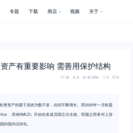
专题
下载
商店
视频
关于
资产有重要影响 需善用保护结构
18
0
42.29W
0
0
欧洲资产的案子虽然为数不多，但却不断增长。而2020年一月欧盟
ng Directive ，简称5MLD）开始在各成员国立法生效。而随之而来对上游
各国的国内法转化。