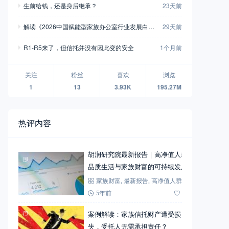
生前给钱，还是身后继承？
23天前
解读《2026中国赋能型家族办公室行业发展白皮
29天前
书》十大看点
R1-R5来了，但信托并没有因此变的安全
1个月前
关注
粉丝
喜欢
浏览
1
13
3.93K
195.27M
热评内容
胡润研究院最新报告｜高净值人群
品质生活与家族财富的可持续发展
家族财富
,
最新报告
,
高净值人群
5年前
72
案例解读：家族信托财产遭受损
失，受托人无需承担责任？