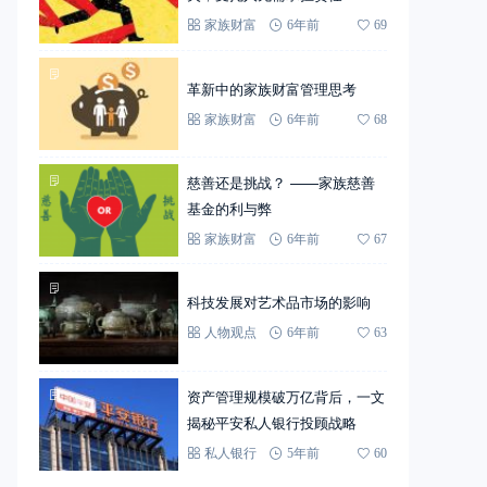
家族财富
6年前
69
革新中的家族财富管理思考
家族财富
6年前
68
慈善还是挑战？ ——家族慈善
基金的利与弊
家族财富
6年前
67
科技发展对艺术品市场的影响
人物观点
6年前
63
资产管理规模破万亿背后，一文
揭秘平安私人银行投顾战略
私人银行
5年前
60