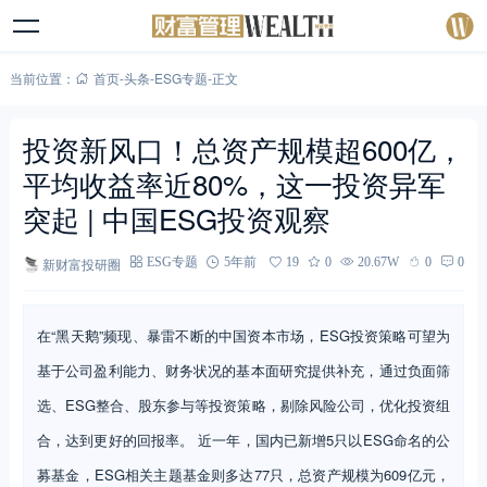
当前位置：
首页
-
头条
-
ESG专题
-
正文
投资新风口！总资产规模超600亿，
平均收益率近80%，这一投资异军
突起 | 中国ESG投资观察
新财富投研圈
ESG专题
5年前
19
0
20.67W
0
0
在“黑天鹅”频现、暴雷不断的中国资本市场，ESG投资策略可望为
基于公司盈利能力、财务状况的基本面研究提供补充，通过负面筛
选、ESG整合、股东参与等投资策略，剔除风险公司，优化投资组
合，达到更好的回报率。 近一年，国内已新增5只以ESG命名的公
募基金，ESG相关主题基金则多达77只，总资产规模为609亿元，