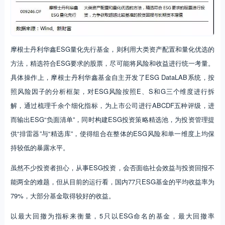
摩根士丹利华鑫ESG量化先行基金，则利用大类资产配置和量化优选的
方法，精选符合ESG要求的股票，尽可能将风险和收益进行统一考量。
具体操作上，摩根士丹利华鑫基金自主开发了ESG DataLAB系统，按
照风险因子的分析框架，对ESG风险按照E、S和G三个维度进行拆
解，通过梳理千余个细化指标，为上市公司进行ABCDF五种评级，进
而输出ESG“负面清单”，同时构建ESG投资策略精选池，为投资管理提
供“排雷器”与“精选库”，使得组合在整体的ESG风险和单一维度上均保
持较低的暴露水平。
虽然不少投资者担心，从事ESG投资，会否面临社会效益与投资回报不
能两全的难题，但从目前的运行看，国内77只ESG基金的平均收益率为
79%，大部分基金取得较好的收益。
以最大回撤为指标来衡量，5只以ESG命名的基金，最大回撤率