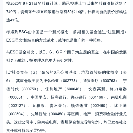
按2020年9月21日的股价计算，腾讯控股上市以来的股价涨幅达到了
740倍，贵州茅台和五粮液也分别有52和14倍，长春高新的股价涨幅也
达41倍。
考虑到ESG在中国是一个新兴概念，前期相关基金通过“注重回报+
ESG理念”相结合的方式试水，或许也是推广的一种策略。
与ESG基金相比，以E、S、G单个因子为主题的基金，在中国的发展
则更为成熟，投资理念也更为有针对性。
以“社会责任（S）”命名的6只公募基金，均取得较好的收益率（表
6）。其重仓股主要为康弘药业（002773）、通策医疗（600763）、宁
德时代（300750）、保利地产（600048）、长春高新、格力电器
（000651）、中国平安、招商银行、兴业银行（601166）、南极电商
（002127）、五粮液、贵州茅台、赣锋锂业（002460）、比亚迪
（002594）、先导智能（300450）等医药、地产、消费和金融行业龙
头。这些公司中，除南极电商、贵州茅台和先导智能外，均已发布社会
责任或可持续发展报告。