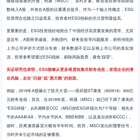
随着陆港通的开通，明晟（MSCI）、富时罗素、标普道琼斯等国际指
数纳入A股，外资在A股的比重逐步提升。作为一个输入性概念，ESG
投资理念也随之日益普及，投资者对ESG指标的关注度明显提高。
更重要的是，ESG投资很好地契合了中国经济高质量发展的需求。尤其
是近年，A股商誉减值、并购违约、财务造假等问题频发，表明传统的
上市公司评价方式部分失效，财务数据不足以反映上市公司的真实情
况，投资者希望通过ESG指标，剔除风险股票，避免“踩雷”。
实证研究也表明，ESG能够从更多维度收集非财务信息，发现企业的潜
在风险，走在“闪崩”或“黑天鹅”的前面。
例如，2019年A股爆出了惊天大雷——医药股ST康美（600518）300亿
元财务造假，其实，在2018年底，明晟（MSCI）就已经下调了康美的
“ESG评级”，从B调降至CCC（MSCI的ESG评级分为7个等级：领先水
平的AAA和AA，平均水平的A、BBB和BB，以及落后的B和CCC）。
彼时，距离康美爆雷大概有半年时间。然而，MSCI发出的预警信号，
当时并未引起市场的足够重视。