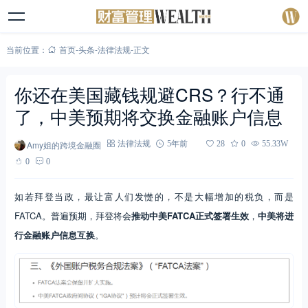
当前位置：
首页
-
头条
-
法律法规
-
正文
你还在美国藏钱规避CRS？行不通
了，中美预期将交换金融账户信息
Amy姐的跨境金融圈
法律法规
5年前
28
0
55.33W
0
0
如若拜登当政，最让富人们发憷的，不是大幅增加的税负，而是
FATCA。普遍预期，拜登将会
推动中美FATCA正式签署生效
，
中美将进
行金融账户信息互换
。