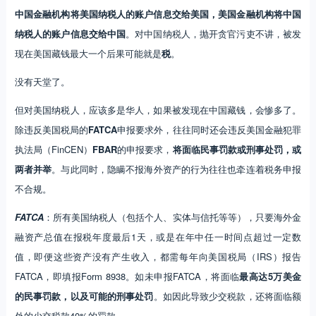
中国金融机构将美国纳税人的账户信息交给美国，美国金融机构将中国
纳税人的账户信息交给中国
。对中国纳税人，抛开贪官污吏不讲，被发
现在美国藏钱最大一个后果可能就是
税
。
没有天堂了。
但对美国纳税人，应该多是华人，如果被发现在中国藏钱，会惨多了。
除违反美国税局的
FATCA
申报要求外，往往同时还会违反美国金融犯罪
执法局（FinCEN）
FBAR
的申报要求，
将面临民事罚款或刑事处罚，或
两者并举
。与此同时，隐瞒不报海外资产的行为往往也牵连着税务申报
不合规。
FATCA
：所有美国纳税人（包括个人、实体与信托等等），只要海外金
融资产总值在报税年度最后1天，或是在年中任一时间点超过一定数
值，即便这些资产没有产生收入，都需每年向美国税局（IRS）报告
FATCA，即填报Form 8938。如未申报FATCA，将面临
最高达5万美金
的民事罚款，以及可能的刑事处罚
。如因此导致少交税款，还将面临额
外的少交税款40%的罚款。