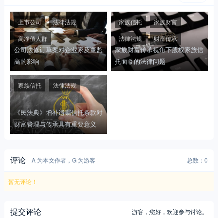
上市公司
法律法规
家族信托
家族财富
高净值人群
法律法规
财富传承
公司法修订草案对企业家及董监
家族财富传承视角下股权家族信
高的影响
托面临的法律问题
家族信托
法律法规
《民法典》增补遗嘱信托条款对
财富管理与传承具有重要意义
评论
A 为本文作者，G 为游客
总数：0
暂无评论！
提交评论
游客，
您好，欢迎参与讨论。