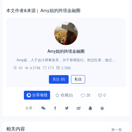
本文作者&来源 | Amy姐的跨境金融圈
Amy姐的跨境金融圈
Amy姐，入于会计师事务所，兴于券商投行。拆过红筹，做过并
购。现帮移民的朋友打理家族资产，做做跨境投资。境外的世界，
10
4.57M
173
2.58K
跨境税务、跨境并购、离岸基金、境外信托与保险、移民前后的财
产申报、全球资产配置、外汇管制与CRS应对，你想了解的，都给
关注
(0)
私信
你。
分享海报
收藏
(0)
28
0
分享：
相关内容
换一批