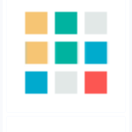
-END-
薛京律师
3
77.74W
23
151
关注
(0)
私信
分享海报
收藏
(0)
14
0
分享：
相关内容
换一批