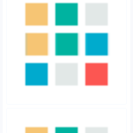
财富洞察
基金投顾
行业洞察
中国财富管理市场迎来发展新机
东方财富去年狂销基金6589
遇
亿，甩开宇宙行近700亿！卖基
金竟然这么赚
财富洞察
维尔京群岛特别信托法案
评论
A 为本文作者，G 为游客
总数：0
暂无评论！
提交评论
游客，
您好，欢迎参与讨论。