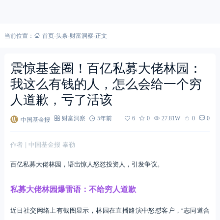
当前位置：
首页
-
头条
-
财富洞察
-
正文
震惊基金圈！百亿私募大佬林园：
我这么有钱的人，怎么会给一个穷
人道歉，亏了活该
中国基金报
财富洞察
5年前
6
0
27.81W
0
0
作者 | 中国基金报 泰勒
百亿私募大佬林园，语出惊人怒怼投资人，引发争议。
私募大佬林园爆雷语：不给穷人道歉
近日社交网络上有截图显示，林园在直播路演中怒怼客户，“志同道合