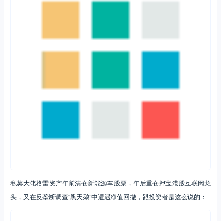
私募大佬格雷资产年前清仓新能源车股票，年后重仓押宝港股互联网龙
头，又在反垄断调查“黑天鹅”中遭遇净值回撤，跟投资者是这么说的：