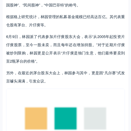
国股神”、“民间股神”，“中国巴菲特”的称号。
根据格上研究统计，林园管理的私募基金规模已经高达百亿。其代表重
仓股有茅台、片仔癀等。
6月9日，林园派了代表参加片仔癀股东大会，表示“从2005年起投资片
仔癀股票，至今一股未卖，而且每年还在增加持股。”对于近期片仔癀
被炒到限购，林园更是公开表示“片仔癀是独门生意，他们最终要卖到
至2瓶茅台的价格”。
另外，在最近的茅台股东大会上，林园参与其中，更是因“凡尔赛”式发
言噱头满满，引发众议。