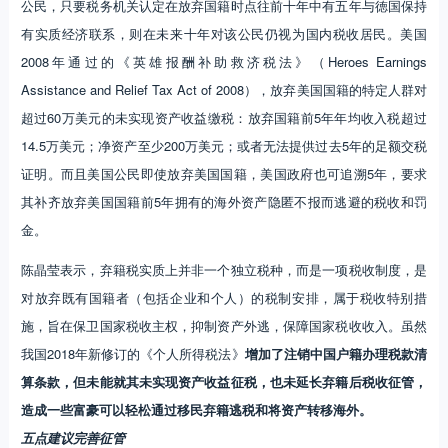
公民，只要税务机关认定在放弃国籍时点往前十年中有五年与徳国保持
有实质经济联系，则在未来十年对该公民仍视为国内税收居民。美国
2008年通过的《英雄报酬补助救济税法》（Heroes Earnings
Assistance and Relief Tax Act of 2008），放弃美国国籍的特定人群对
超过60万美元的未实现资产收益缴税：放弃国籍前5年年均收入税超过
14.5万美元；净资产至少200万美元；或者无法提供过去5年的足额交税
证明。而且美国公民即使放弃美国国籍，美国政府也可追溯5年，要求
其补齐放弃美国国籍前5年拥有的海外资产隐匿不报而逃避的税收和罚
金。
陈晶莹表示，弃籍税实质上并非一个独立税种，而是一项税收制度，是
对放弃既有国籍者（包括企业和个人）的税制安排，属于税收特别措
施，旨在保卫国家税收主权，抑制资产外逃，保障国家税收收入。虽然
我国2018年新修订的《个人所得税法》
增加了注销中国户籍办理税款清
算条款，但未能就其未实现资产收益征税，也未延长弃籍后税收征管，
造成一些富豪可以轻松通过移民弃籍逃税和将资产转移海外。
五点建议完善征管