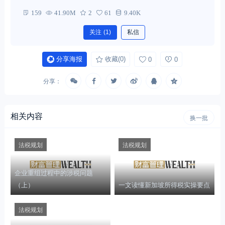
159
41.90M
2
61
9.40K
关注
(1)
私信
分享海报
收藏
(0)
0
0
分享：
相关内容
换一批
法税规划
法税规划
企业重组过程中的涉税问题
（上）
一文读懂新加坡所得税实操要点
法税规划