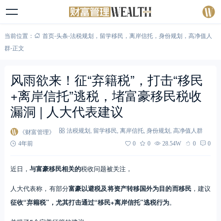
当前位置：
首页
-
头条
-
法税规划
，
留学移民
，
离岸信托
，
身份规划
，
高净值人
群
-
正文
风雨欲来！征“弃籍税”，打击“移民
+离岸信托”逃税，堵富豪移民税收
漏洞 | 人大代表建议
《财富管理》
法税规划
,
留学移民
,
离岸信托
,
身份规划
,
高净值人群
4年前
0
0
28.54W
0
0
近日，
与富豪移民相关的
税收问题被关注，
人大代表称，有部分
富豪以避税及将资产转移国外为目的而移民
，建议
征收“弃籍税”，尤其打击通过“移民+离岸信托”逃税行为
。