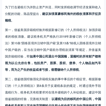
为了打击避税行为并防止资产外流，同时发挥税收调节经济发展和收入
分配的功能，陈晶莹提出，
建议加强富豪移民海外的税收清算和开征弃
籍税
。
第一，借鉴美国弃籍税经验并根据新修订的《个人所得税法》加强弃籍
者的税收清缴。建议税务机关严格执行2018年新修订的《个人所得税
法》第10条“因移居境外注销中国户籍”及第13条“纳税人因移居境外注销
中国户籍的，应当在注销中国户籍前办理税款清算”等规定，并借鉴美
国弃籍税经验，即
如果中国公民退出中国国籍，退籍时的所有财产都将
视为以公允价出售，包括房产、股票、股权、债券、个人物品如汽车
等，而为之产生的收益或者亏损，都需缴纳个人所得税
。
第二，借鉴德国经验强化弃籍税实施的事中事后的个税征管。根据新修
订的《个人所得税法》第8条关于反避税条款的规定，对通过境外手段
逃税行为，税务机关有权要求对在境外避税的个人补征税款。建议中国
借鉴德国的经验，完善相关制度：
以避税为目的移民的中国公民，中国
税务机关有权认定在放弃国籍时点往前十年中有五年与中国保持有实质