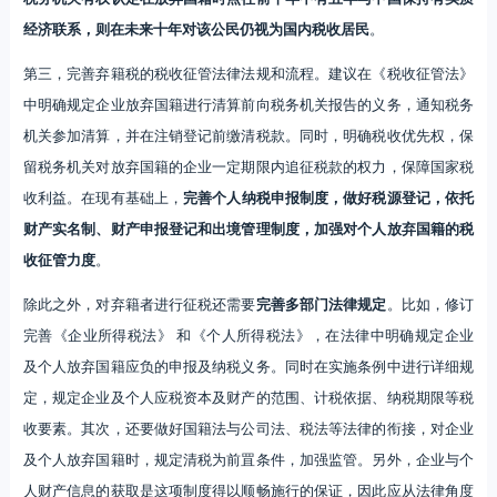
经济联系，则在未来十年对该公民仍视为国内税收居民
。
第三，完善弃籍税的税收征管法律法规和流程。建议在《税收征管法》
中明确规定企业放弃国籍进行清算前向税务机关报告的义务，通知税务
机关参加清算，并在注销登记前缴清税款。同时，明确税收优先权，保
留税务机关对放弃国籍的企业一定期限内追征税款的权力，保障国家税
收利益。在现有基础上，
完善个人纳税申报制度，做好税源登记，依托
财产实名制、财产申报登记和出境管理制度，加强对个人放弃国籍的税
收征管力度
。
除此之外，对弃籍者进行征税还需要
完善多部门法律规定
。比如，修订
完善《企业所得税法》 和《个人所得税法》，在法律中明确规定企业
及个人放弃国籍应负的申报及纳税义务。同时在实施条例中进行详细规
定，规定企业及个人应税资本及财产的范围、计税依据、纳税期限等税
收要素。其次，还要做好国籍法与公司法、税法等法律的衔接，对企业
及个人放弃国籍时，规定清税为前罝条件，加强监管。另外，企业与个
人财产信息的获取是这项制度得以顺畅施行的保证，因此应从法律角度