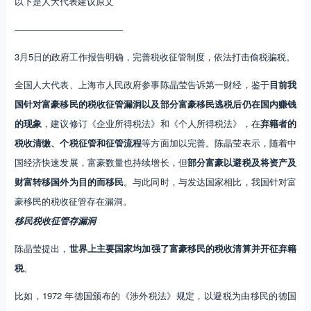
以下是人大代表建议原文
————————————
3月5日的政府工作报告明确，完善税收征管制度，依法打击偷税骗税。
全国人大代表、上海市人民政府参事陈晶莹告诉第一财经，鉴于
目前我
国针对富豪移民的税收征管漏洞以及部分富豪移民逃税后仍在国内赚钱
的现象
，建议修订《企业所得税法》和《个人所得税法》，在
弃籍者的
税收清缴、个税征管和征管流程
等方面加以完善。陈晶莹表示，随着中
国经济快速发展，富豪数量也持续增长，但
部分富豪以避税及将资产及
财富转移国外为目的而移民
。与此同时，与发达国家相比，我国针对富
豪移民的税收征管存在漏洞。
移民税收征
管存漏洞
陈晶莹提出，
世界上主要国家均加强了富豪移民的税收清算并开征弃籍
税
。
比如，1972 年德国颁布的《涉外税法》规定，以避税为由移民的德国