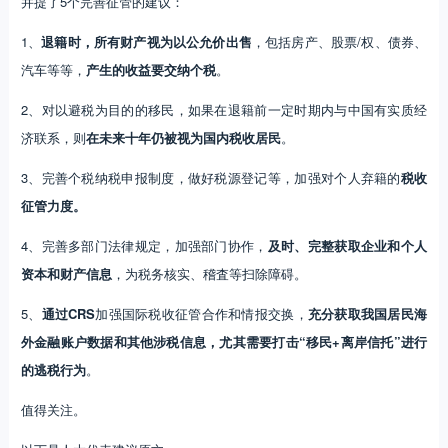
并提了5个完善征管的建议：
1、
退籍时，所有财产视为以公允价出售
，包括房产、股票/权、债券、
汽车等等，
产生的收益要交纳个税
。
2、对以避税为目的的移民，如果在退籍前一定时期内与中国有实质经
济联系，则
在未来十年仍被视为国内税收居民
。
3、完善个税纳税申报制度，做好税源登记等，加强对个人弃籍的
税收
征管力度。
4、完善多部门法律规定，加强部门协作，
及时、完整获取企业和个人
资本和财产信息
，为税务核实、稽査等扫除障碍。
5、
通过CRS
加强国际税收征管合作和情报交换，
充分获取我国居民海
外金融账户数据和其他涉税信息，
尤其需要打击“移民+离岸信托”进行
的逃税行为
。
值得关注。